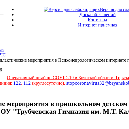
Версия для сл
Доска объявлений
Контакты
Интернет приемная
ая
 ЧС
лактические мероприятия в Психоневрологическом интернате г
26
Оперативный штаб по COVID-19 в Брянской области. Горяча
122
112
stopcoronavirus32@bryanskob
линия:
,
(круглосуточно),
е мероприятия в пришкольном детском 
БОУ "Трубчевская Гимназия им. М.Т. К