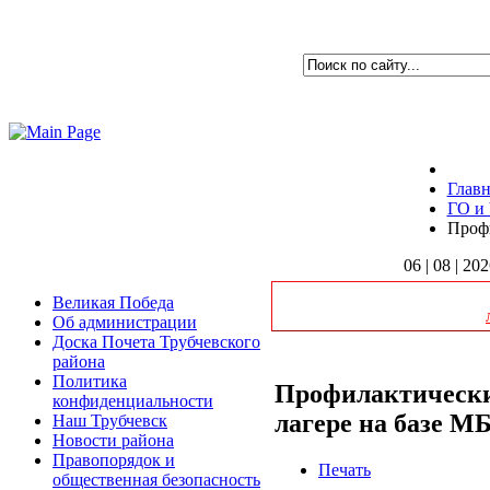
Главн
ГО и
Профи
06 | 08 | 20
Великая Победа
Об администрации
Доска Почета Трубчевского
района
Политика
Профилактически
конфиденциальности
лагере на базе М
Наш Трубчевск
Новости района
Правопорядок и
Печать
общественная безопасность