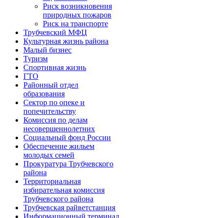
Риск возникновения
природных пожаров
Риск на транспорте
Трубчевский МФЦ
Культурная жизнь района
Малый бизнес
Туризм
Спортивная жизнь
ГТО
Районный отдел
образования
Сектор по опеке и
попечительству
Комиссия по делам
несовершеннолетних
Социальный фонд России
Обеспечение жильем
молодых семей
Прокуратура Трубчевского
района
Территориальная
избирательная комиссия
Трубчевского района
Трубчевская райветстанция
Информационный терминал