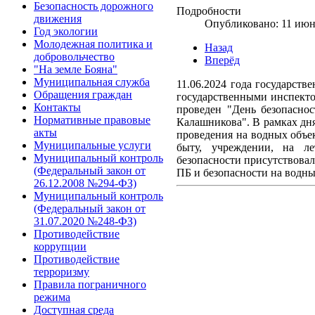
Безопасность дорожного
Подробности
движения
Опубликовано: 11 июн
Год экологии
Молодежная политика и
Назад
добровольчество
Вперёд
"На земле Бояна"
Муниципальная служба
11.06.2024 года государст
Обращения граждан
государственными инспект
Контакты
проведен "День безопасно
Нормативные правовые
Калашникова". В рамках дн
акты
проведения на водных объе
Муниципальные услуги
быту, учреждении, на л
Муниципальный контроль
безопасности присутствовал
(Федеральный закон от
ПБ и безопасности на водны
26.12.2008 №294-ФЗ)
Муниципальный контроль
(Федеральный закон от
31.07.2020 №248-ФЗ)
Противодействие
коррупции
Противодействие
терроризму
Правила пограничного
режима
Доступная среда