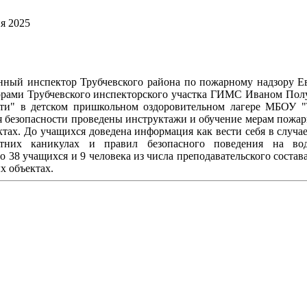
я 2025
венный инспектор Трубчевского района по пожарному надзору 
орами Трубчевского инспекторского участка ГИМС Иваном По
сти" в детском пришкольном оздоровительном лагере МБОУ "
я безопасности проведены инструктажи и обучение мерам пожар
ктах. До учащихся доведена информация как вести себя в случ
етних каникулах и правил безопасного поведения на во
о 38 учащихся и 9 человека из числа преподавательского соста
х объектах.