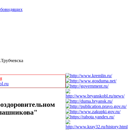
абовидящих
.Трубчевска
я
l.ru
оздоровительном
алашникова"