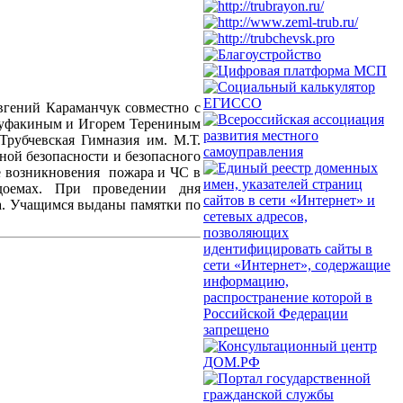
Евгений Караманчук совместно с
луфакиным и Игорем Терениным
Трубчевская Гимназия им. М.Т.
ной безопасности и безопасного
ае возникновения пожара и ЧС в
доемах. При проведении дня
ва. Учащимся выданы памятки по