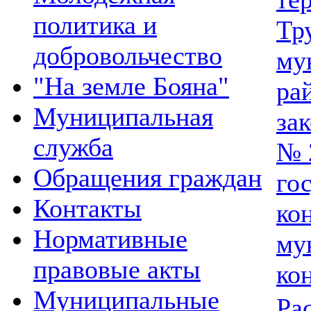
политика и
Тр
добровольчество
му
"На земле Бояна"
ра
Муниципальная
зак
служба
№ 
Обращения граждан
го
Контакты
ко
Нормативные
му
правовые акты
кон
Муниципальные
Ра