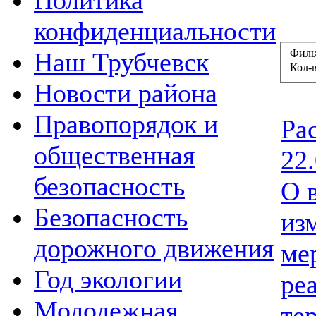
Политика
конфиденциальности
Наш Трубчевск
Филь
Кол-
Новости района
Правопорядок и
Ра
общественная
22
безопасность
О 
Безопасность
из
дорожного движения
ме
Год экологии
ре
Молодежная
те