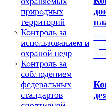
Ко
охраняемых
до
природных
территорий
пл
Контроль за
Ко
использованием и
до
охраной недр
пл
Контроль за
соблюдением
Ко
федеральных
стандартов
де
спортивной