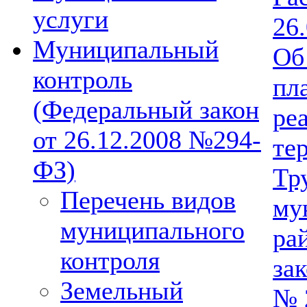
услуги
26
Муниципальный
Об
контроль
пл
(Федеральный закон
ре
от 26.12.2008 №294-
те
ФЗ)
Тр
Перечень видов
му
муниципального
ра
контроля
зак
Земельный
№ 