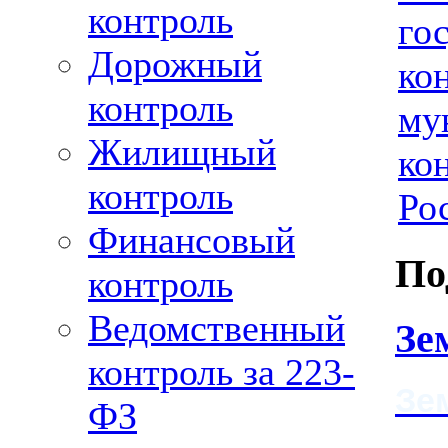
контроль
го
Дорожный
ко
контроль
му
Жилищный
ко
контроль
Рос
Финансовый
По
контроль
Ведомственный
Зе
контроль за 223-
Зе
ФЗ