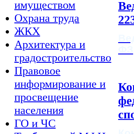
имуществом
Ве
Охрана труда
22
ЖКХ
Ве
Архитектура и
ФЗ
градостроительство
Правовое
информирование и
Ко
просвещение
фе
населения
сп
ГО и ЧС
Ко