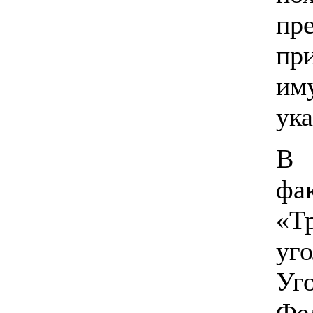
пр
пр
им
ук
В 
фа
«Т
уго
Уг
Фе