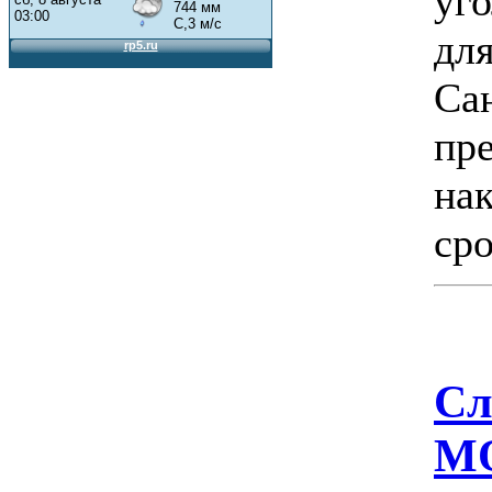
уг
дл
Са
пр
на
сро
Сл
МО