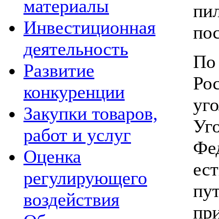
материалы
пи
Инвестиционная
по
деятельность
По
Развитие
Ро
конкуренции
уг
Закупки товаров,
Уг
работ и услуг
Фе
Оценка
ес
регулирующего
пу
воздействия
пр