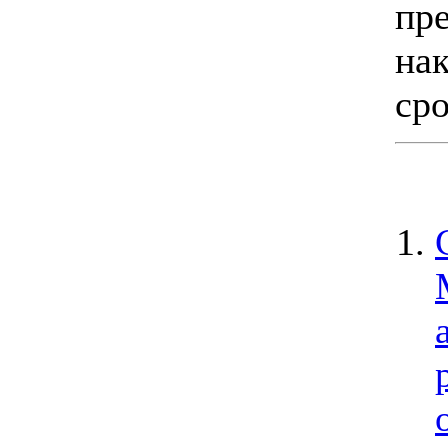
пр
на
сро