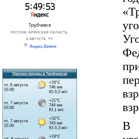
«Т
уг
Уг
Ф
при
Прогноз погоды в Трубчевске
пе
вз
вз
В 