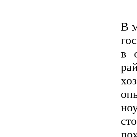
В м
гос
в 
ра
хо
оп
н
сто
п