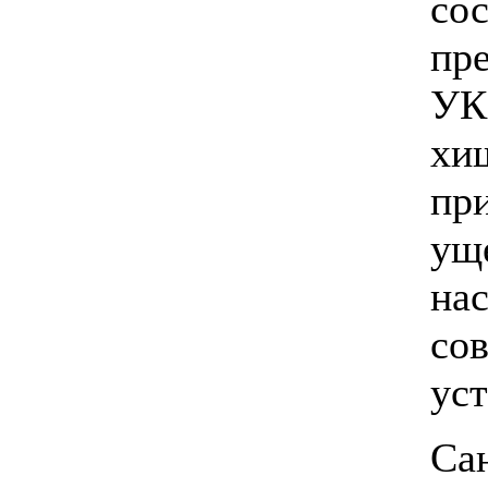
с
пре
УК
хи
пр
у
на
со
уст
С