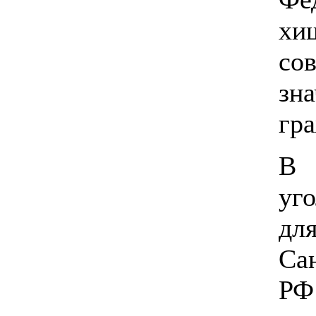
хи
со
з
гр
В 
уг
дл
Са
РФ