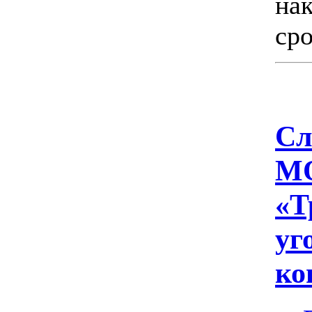
на
сро
Сл
МО
«Т
уг
ко