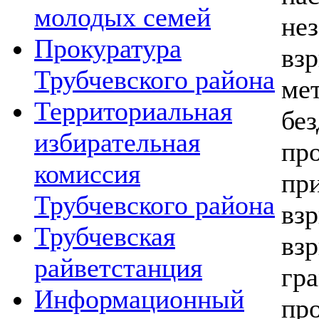
молодых семей
нез
Прокуратура
в
Трубчевского района
ме
Территориальная
бе
избирательная
пр
комиссия
пр
Трубчевского района
вз
Трубчевская
вз
райветстанция
гр
Информационный
пр