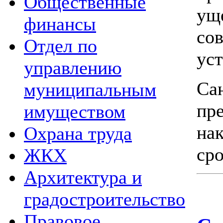
Общественные
ущ
финансы
со
Отдел по
уст
управлению
С
муниципальным
пр
имуществом
на
Охрана труда
сро
ЖКХ
Архитектура и
градостроительство
Правовое