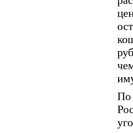
це
ос
кош
ру
че
им
По
Ро
уг