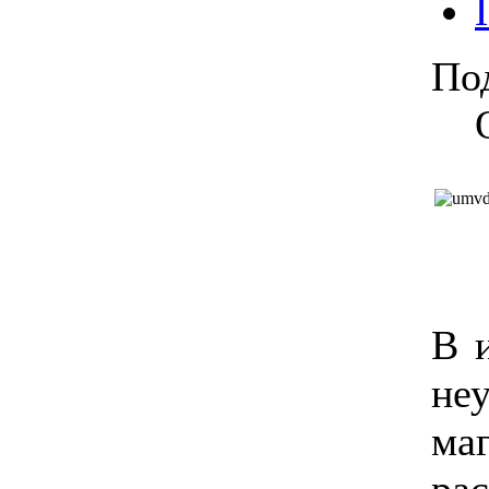
По
В 
не
м
ра