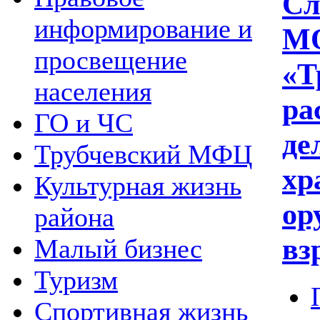
Сл
информирование и
МО
просвещение
«Т
населения
ра
ГО и ЧС
де
Трубчевский МФЦ
хр
Культурная жизнь
ор
района
вз
Малый бизнес
Туризм
Спортивная жизнь