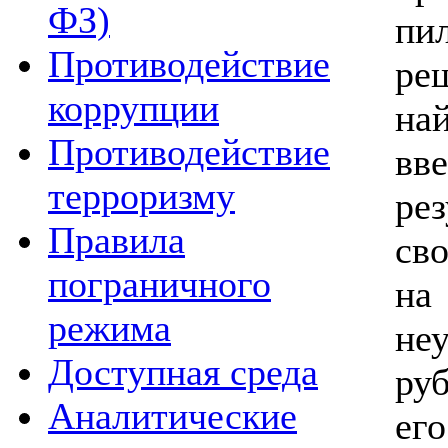
ФЗ)
пи
Противодействие
ре
коррупции
на
Противодействие
вв
терроризму
ре
Правила
св
пограничного
н
режима
не
Доступная среда
ру
Аналитические
е