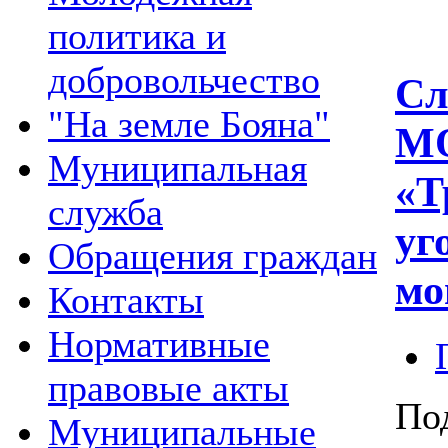
политика и
добровольчество
Сл
"На земле Бояна"
МО
Муниципальная
«Т
служба
уг
Обращения граждан
мо
Контакты
Нормативные
правовые акты
По
Муниципальные