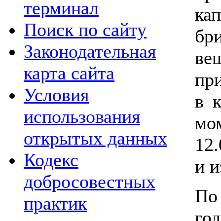
терминал
ка
Поиск по сайту
б
Законодательная
ве
карта сайта
пр
Условия
в 
использования
мо
открытых данных
12
Кодекс
и 
добросовестных
По
практик
г