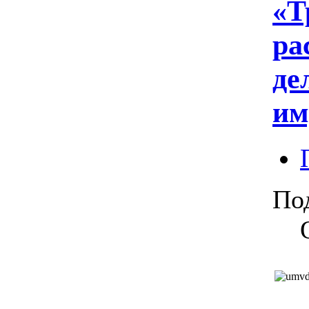
«Т
ра
де
им
По