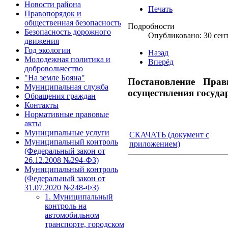
Новости района
Печать
Правопорядок и
общественная безопасность
Подробности
Безопасность дорожного
Опубликовано: 30 сен
движения
Год экологии
Назад
Молодежная политика и
Вперёд
добровольчество
"На земле Бояна"
Постановление Прав
Муниципальная служба
осуществления госуда
Обращения граждан
Контакты
Нормативные правовые
акты
Муниципальные услуги
СКАЧАТЬ (документ с
Муниципальный контроль
приложением)
(Федеральный закон от
26.12.2008 №294-ФЗ)
Муниципальный контроль
(Федеральный закон от
31.07.2020 №248-ФЗ)
1. Муниципальный
контроль на
автомобильном
транспорте, городском