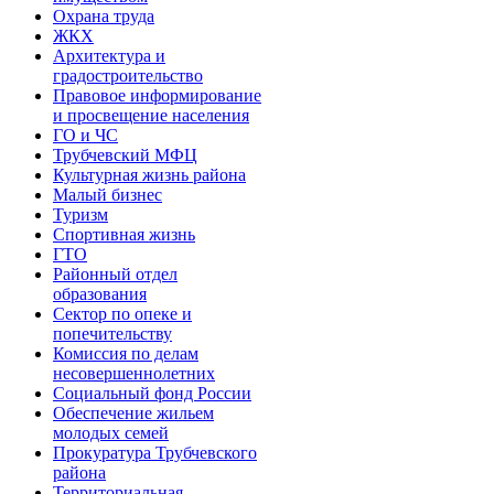
Охрана труда
ЖКХ
Архитектура и
градостроительство
Правовое информирование
и просвещение населения
ГО и ЧС
Трубчевский МФЦ
Культурная жизнь района
Малый бизнес
Туризм
Спортивная жизнь
ГТО
Районный отдел
образования
Сектор по опеке и
попечительству
Комиссия по делам
несовершеннолетних
Социальный фонд России
Обеспечение жильем
молодых семей
Прокуратура Трубчевского
района
Территориальная