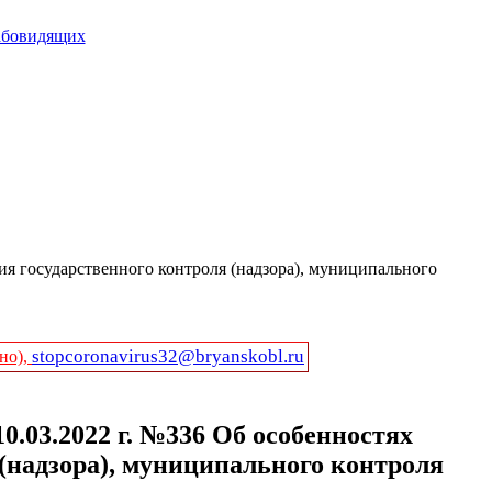
абовидящих
ия государственного контроля (надзора), муниципального
stopcoronavirus32@bryanskobl.ru
но),
.03.2022 г. №336 Об особенностях
(надзора), муниципального контроля