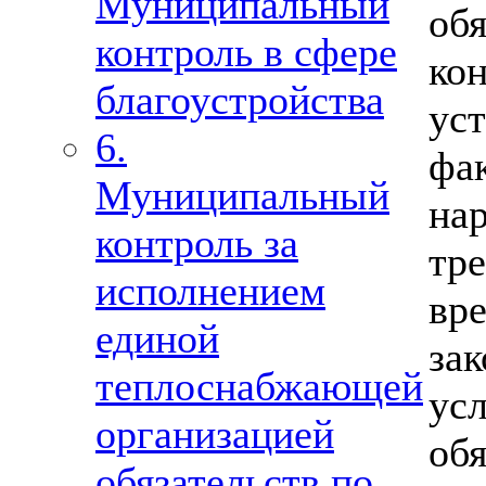
Муниципальный
об
контроль в сфере
ко
благоустройства
ус
6.
фа
Муниципальный
на
контроль за
тр
исполнением
вр
единой
за
теплоснабжающей
у
организацией
об
обязательств по