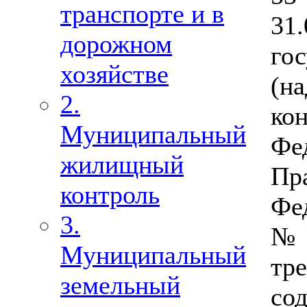
транспорте и в
31
дорожном
го
хозяйстве
(н
2.
к
Муниципальный
Фе
жилищный
Пр
контроль
Фед
3.
№ 
Муниципальный
тр
земельный
со