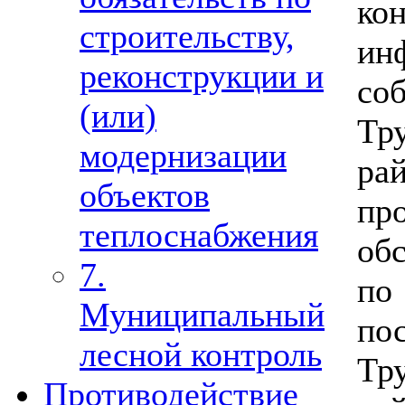
ко
строительству,
ин
реконструкции и
со
(или)
Тр
модернизации
рай
объектов
пр
теплоснабжения
об
7.
по
Муниципальный
по
лесной контроль
Тр
Противодействие