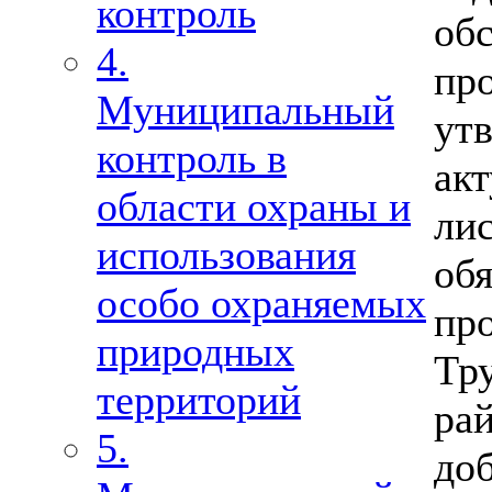
контроль
об
4.
п
Муниципальный
ут
контроль в
ак
области охраны и
ли
использования
об
особо охраняемых
пр
природных
Тр
территорий
ра
5.
до