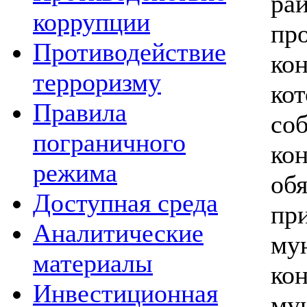
ра
коррупции
пр
Противодействие
ко
терроризму
ко
Правила
со
пограничного
к
режима
об
Доступная среда
пр
Аналитические
му
материалы
к
Инвестиционная
му