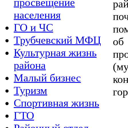
просвещение
ра
населения
п
ГО и ЧС
по
Трубчевский МФЦ
о
Культурная жизнь
п
района
(м
Малый бизнес
ко
Туризм
гор
Спортивная жизнь
ГТО