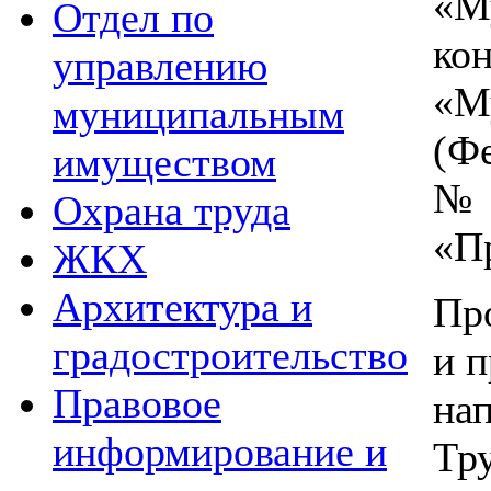
«М
Отдел по
к
управлению
«М
муниципальным
(Ф
имуществом
№2
Охрана труда
«П
ЖКХ
Архитектура и
Пр
градостроительство
и 
Правовое
на
информирование и
Тр