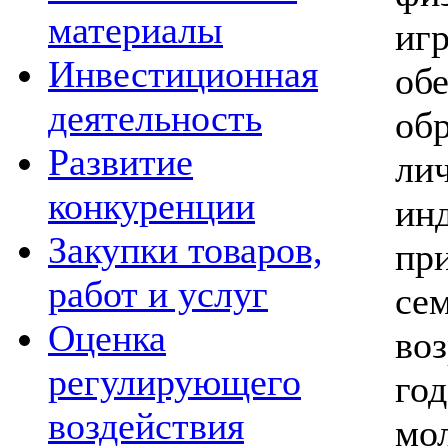
материалы
и
Инвестиционная
об
деятельность
об
Развитие
л
конкуренции
ин
Закупки товаров,
пр
работ и услуг
с
Оценка
во
регулирующего
го
воздействия
м