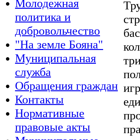
Молодежная
Тр
политика и
ст
добровольчество
ба
"На земле Бояна"
ко
Муниципальная
тр
служба
по
Обращения граждан
и
Контакты
ед
Нормативные
пр
правовые акты
пр