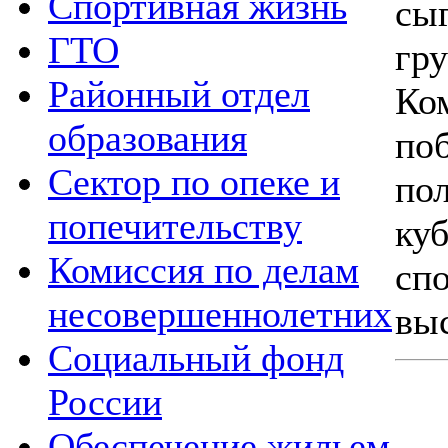
Спортивная жизнь
сы
ГТО
гр
Районный отдел
К
образования
по
Сектор по опеке и
по
попечительству
к
Комиссия по делам
сп
несовершеннолетних
вы
Социальный фонд
России
Обеспечение жильем