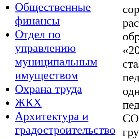
Общественные
с
финансы
ра
Отдел по
обр
управлению
«2
муниципальным
ст
имуществом
пе
Охрана труда
од
ЖКХ
пе
Архитектура и
СО
градостроительство
гр