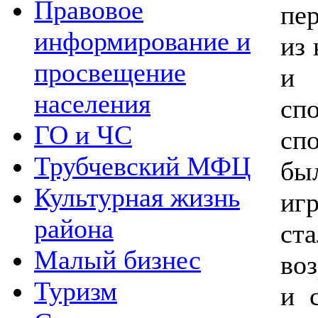
Правовое
пе
информирование и
из
просвещение
и 
населения
сп
ГО и ЧС
сп
Трубчевский МФЦ
бы
Культурная жизнь
иг
района
ст
Малый бизнес
во
Туризм
и 