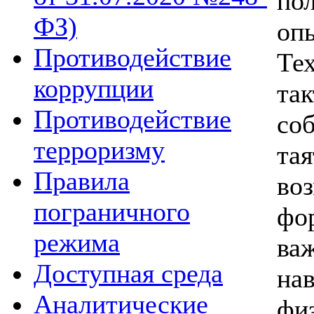
по
ФЗ)
оп
Противодействие
Те
коррупции
та
Противодействие
со
терроризму
та
Правила
в
пограничного
фо
режима
ва
Доступная среда
н
Аналитические
фи