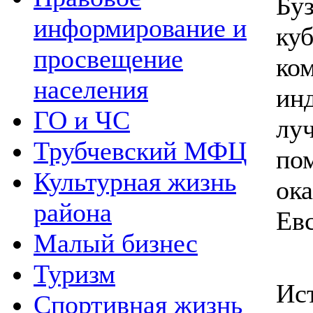
Бу
информирование и
ку
просвещение
ко
населения
ин
ГО и ЧС
лу
Трубчевский МФЦ
по
Культурная жизнь
ок
района
Евс
Малый бизнес
Туризм
И
Спортивная жизнь