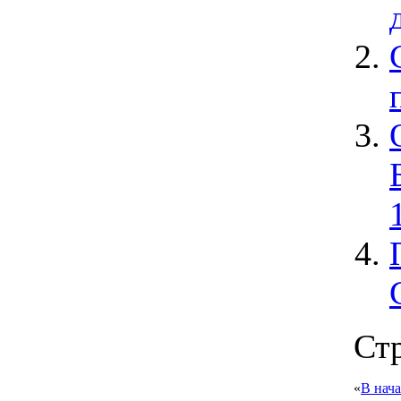
Стр
«
В нач