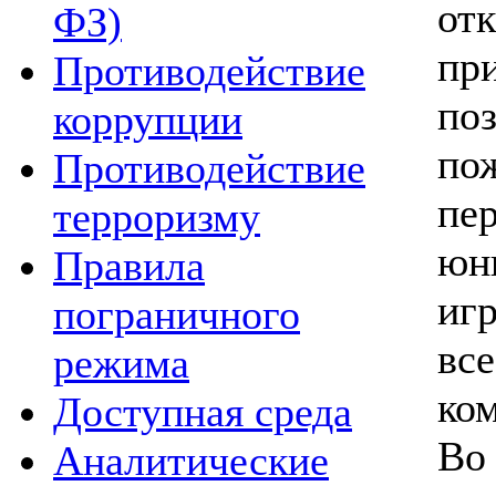
о
ФЗ)
пр
Противодействие
по
коррупции
по
Противодействие
пе
терроризму
юн
Правила
иг
пограничного
вс
режима
ко
Доступная среда
В
Аналитические