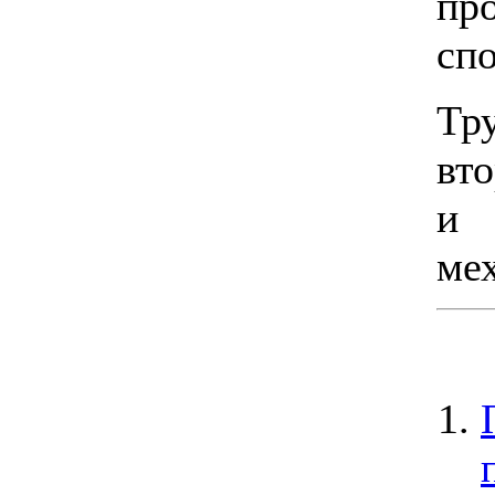
пр
спо
Тр
вто
и 
мех