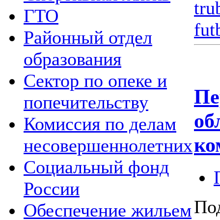
tru
ГТО
fut
Районный отдел
образования
Сектор по опеке и
Пе
попечительству
об
Комиссия по делам
ко
несовершеннолетних
Социальный фонд
России
По
Обеспечение жильем