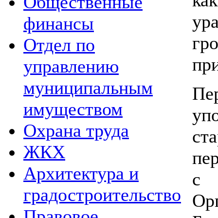
ка
Общественные
ур
финансы
гр
Отдел по
пр
управлению
муниципальным
Пе
имуществом
уп
Охрана труда
с
ЖКХ
пе
Архитектура и
с 
градостроительство
Ор
Правовое