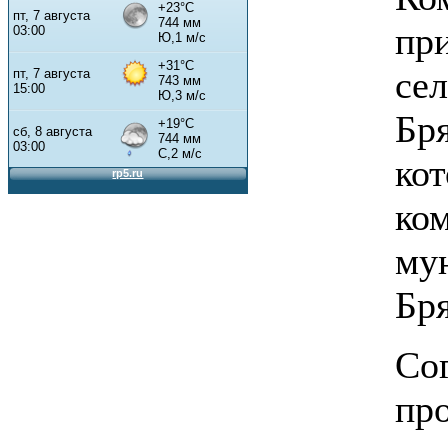
пр
се
Бр
ко
к
му
Бря
Со
пр