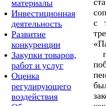
ст
материалы
со
Инвестиционная
с 
деятельность
т
Развитие
«П
конкуренции
по
Закупки товаров,
по
работ и услуг
пе
Оценка
бы
регулирующего
зак
воздействия