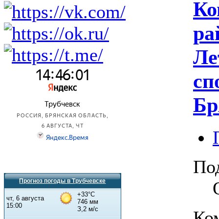
Ко
ра
Ле
сп
Бр
По
Прогноз погоды в Трубчевске
Ко