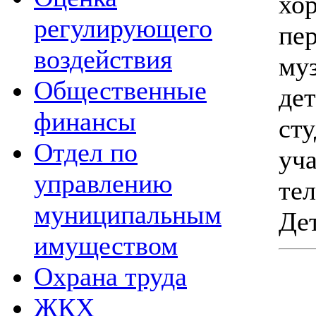
хо
регулирующего
пе
воздействия
му
Общественные
дет
финансы
ст
Отдел по
уч
управлению
тел
муниципальным
Дет
имуществом
Охрана труда
ЖКХ