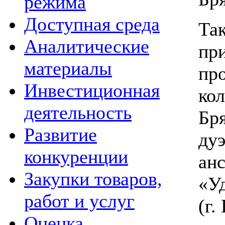
режима
Доступная среда
Та
Аналитические
пр
материалы
пр
Инвестиционная
ко
деятельность
Бр
Развитие
дуэ
конкуренции
ан
Закупки товаров,
«У
работ и услуг
(г.
Оценка