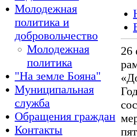
Молодежная
политика и
добровольчество
Молодежная
26 
политика
ра
"На земле Бояна"
«Д
Муниципальная
Год
служба
со
Обращения граждан
ме
Контакты
пя