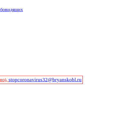
абовидящих
stopcoronavirus32@bryanskobl.ru
но),