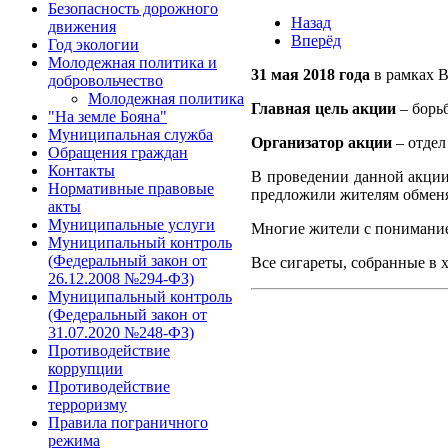
Безопасность дорожного
Назад
движения
Вперёд
Год экологии
Молодежная политика и
31 мая 2018 года
в рамках В
добровольчество
Молодежная политика
Главная цель акции
– борьб
"На земле Бояна"
Муниципальная служба
Организатор акции
– отдел
Обращения граждан
Контакты
В проведении данной акци
Нормативные правовые
предложили жителям обменят
акты
Муниципальные услуги
Многие жители с пониманием
Муниципальный контроль
(Федеральный закон от
Все сигареты, собранные в 
26.12.2008 №294-ФЗ)
Муниципальный контроль
(Федеральный закон от
31.07.2020 №248-ФЗ)
Противодействие
коррупции
Противодействие
терроризму
Правила пограничного
режима