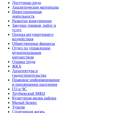
Доступная среда
Аналитические материалы
Инвестиционная
деятельность
Развитие конкуренции
Закупки товаров, работ и
услуг
Оценка регулирующего
воздействия
Общественные финансы
Отдел по управлению
муниципальным
имуществом
Охрана труда
ЖКХ
Архитектура и
градостроительство
Правовое информирование
и просвещение населения
ГО и ЧС
Трубчевский МФЦ
Культурная жизнь района
Малый бизнес
Туризм
Спортивная жизнь