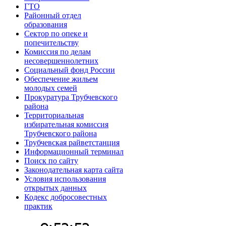
ГТО
Районный отдел
образования
Сектор по опеке и
попечительству
Комиссия по делам
несовершеннолетних
Социальный фонд России
Обеспечение жильем
молодых семей
Прокуратура Трубчевского
района
Территориальная
избирательная комиссия
Трубчевского района
Трубчевская райветстанция
Информационный терминал
Поиск по сайту
Законодательная карта сайта
Условия использования
открытых данных
Кодекс добросовестных
практик