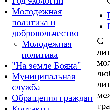
Год экологии
Молодежная
политика и
добровольчество
С 
Молодежная
ли
политика
мо
"На земле Бояна"
лю
Муниципальная
ли
служба
ме
Обращения граждан
тр
Контакты