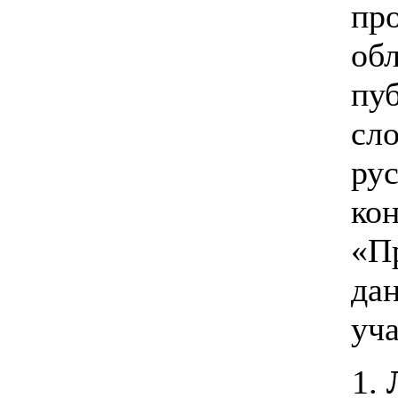
пр
о
пу
сл
ру
ко
«П
да
уч