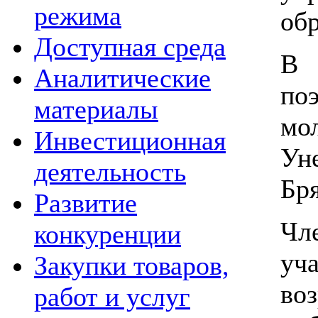
режима
обр
Доступная среда
В 
Аналитические
по
материалы
мо
Инвестиционная
Ун
деятельность
Бря
Развитие
Чл
конкуренции
уч
Закупки товаров,
во
работ и услуг