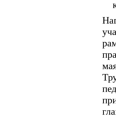
На
уча
ра
пр
ма
Тр
пе
пр
г