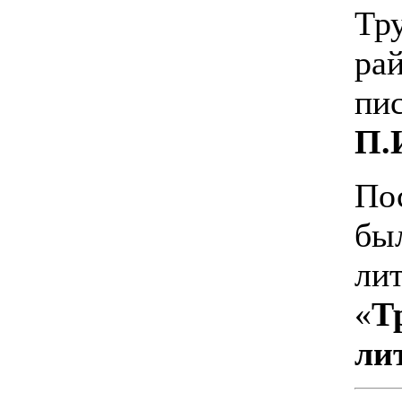
Тр
ра
пи
П.
По
бы
л
«
ли