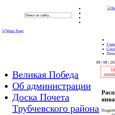
Глав
Соци
Пенс
08 | 08 | 2
Оп
Великая Победа
линия
Об администрации
Расп
Доска Почета
янва
Трубчевского района
Подроб
О