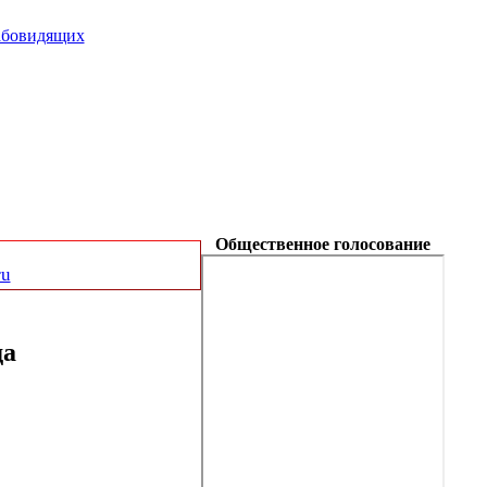
абовидящих
Общественное голосование
ru
да