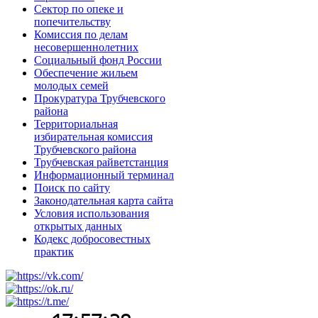
Сектор по опеке и
попечительству
Комиссия по делам
несовершеннолетних
Социальный фонд России
Обеспечение жильем
молодых семей
Прокуратура Трубчевского
района
Территориальная
избирательная комиссия
Трубчевского района
Трубчевская райветстанция
Информационный терминал
Поиск по сайту
Законодательная карта сайта
Условия использования
открытых данных
Кодекс добросовестных
практик