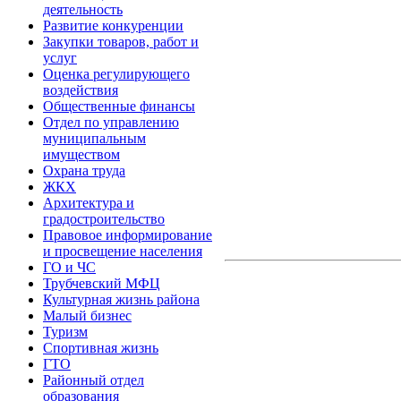
деятельность
Развитие конкуренции
Закупки товаров, работ и
услуг
Оценка регулирующего
воздействия
Общественные финансы
Отдел по управлению
муниципальным
имуществом
Охрана труда
ЖКХ
Архитектура и
градостроительство
Правовое информирование
и просвещение населения
ГО и ЧС
Трубчевский МФЦ
Культурная жизнь района
Малый бизнес
Туризм
Спортивная жизнь
ГТО
Районный отдел
образования