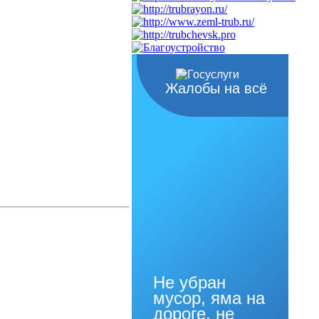
Жалобы на всё
Не убран
мусор, яма на
дороге, не