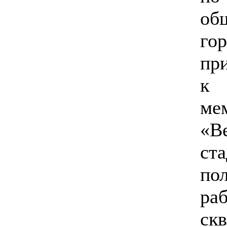
об
г
пр
к 
ме
«В
ст
по
ра
ск