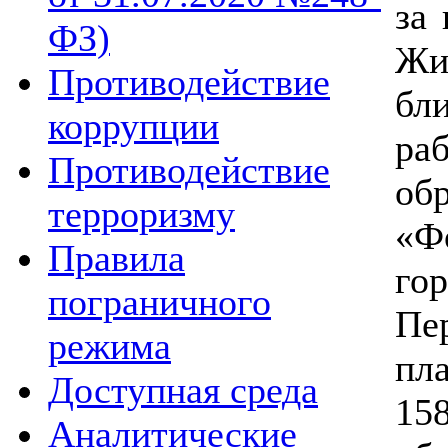
за
ФЗ)
Жи
Противодействие
бл
коррупции
ра
Противодействие
об
терроризму
«Ф
Правила
г
пограничного
Пе
режима
пл
Доступная среда
1
Аналитические