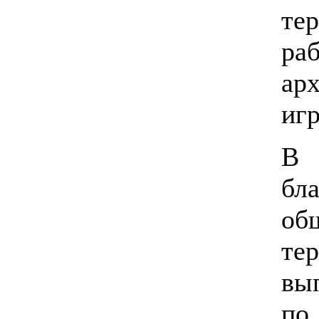
те
ра
ар
игр
В
б
об
те
в
п