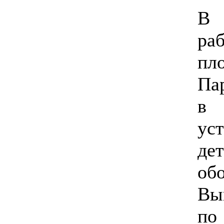
В 
ра
пл
Па
в 
ус
д
об
В
п