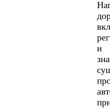
На
до
вк
ре
и 
зн
су
пр
ав
пр