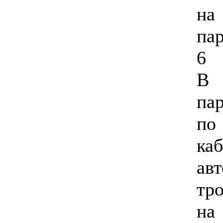
на
п
6 
В 
па
по
к
ав
т
н