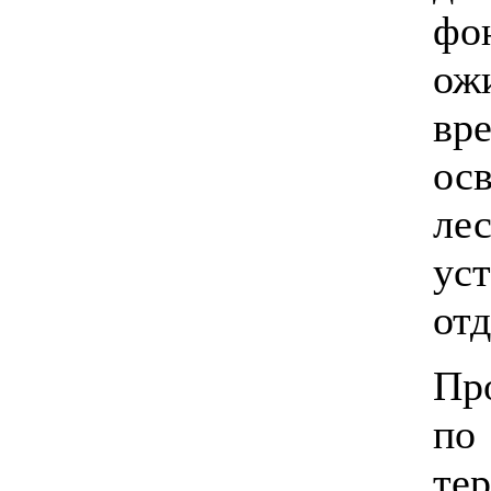
фо
ож
вр
ос
ле
ус
от
Пр
п
те