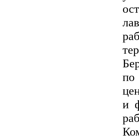
ос
ла
р
те
Бе
п
це
и 
р
Ко