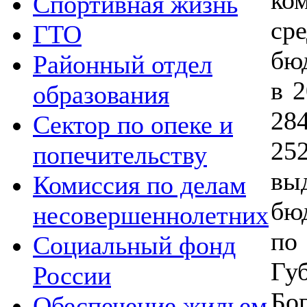
Спортивная жизнь
ср
ГТО
бю
Районный отдел
в 2
образования
28
Сектор по опеке и
25
попечительству
вы
Комиссия по делам
б
несовершеннолетних
п
Социальный фонд
Гу
России
Б
Обеспечение жильем