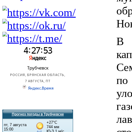
об
Но
В 
ка
Се
по
ул
га
Прогноз погоды в Трубчевске
ла
ст