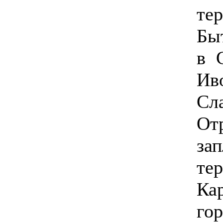
те
Бы
в 
Ив
С
От
за
те
Ка
гор