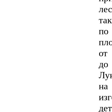
ле
та
по
пл
о
до
Лу
на
из
де