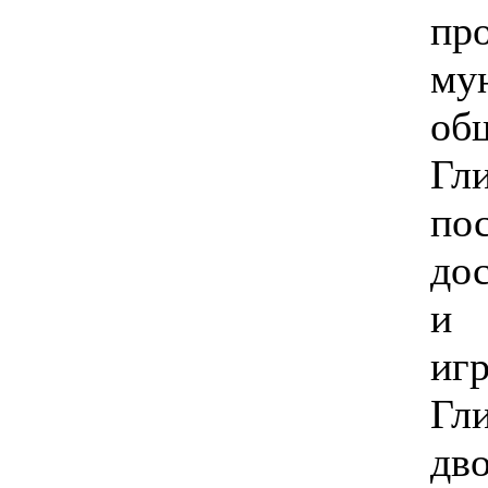
п
му
об
Гл
по
до
и
иг
Гл
дв