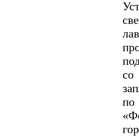
Ус
св
ла
пр
по
с
за
по
«Ф
г