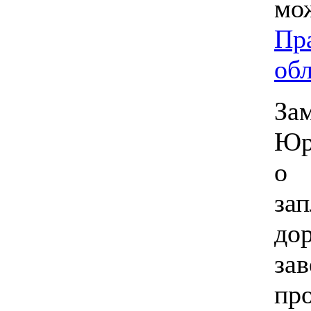
м
Пр
об
За
Юр
о
за
до
за
пр