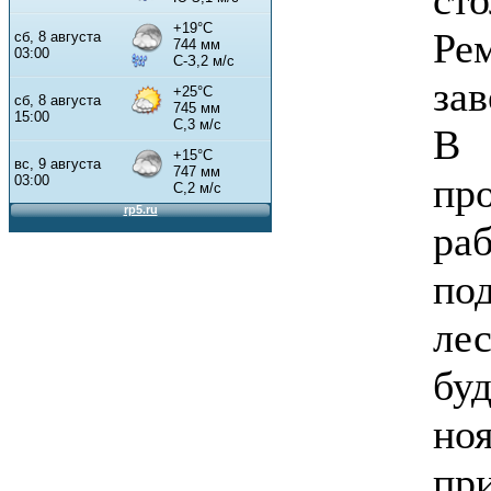
Ре
за
В
пр
ра
по
ле
бу
но
пр