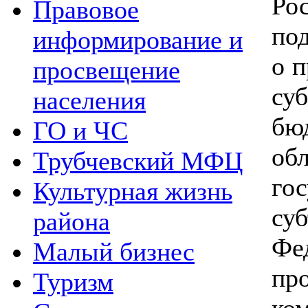
Ро
Правовое
по
информирование и
о п
просвещение
су
населения
бю
ГО и ЧС
об
Трубчевский МФЦ
го
Культурная жизнь
су
района
Фе
Малый бизнес
пр
Туризм
ко