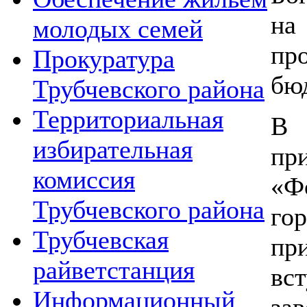
на
молодых семей
пр
Прокуратура
бю
Трубчевского района
Территориальная
В
избирательная
пр
комиссия
«Ф
Трубчевского района
г
Трубчевская
пр
райветстанция
в
Информационный
за