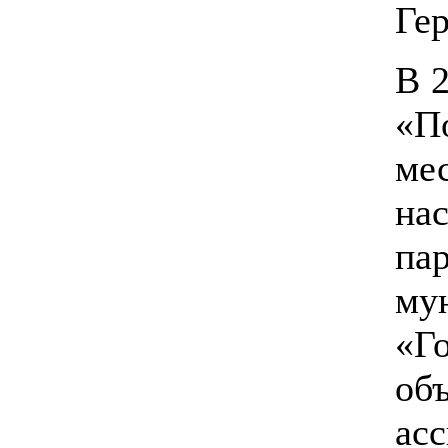
Гер
В 2
«П
ме
на
п
му
«Г
о
ас