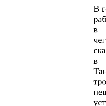
В 
ра
в 
че
с
в
Та
т
пе
ус