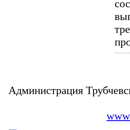
со
в
тр
пр
Администрация Трубчевс
www.