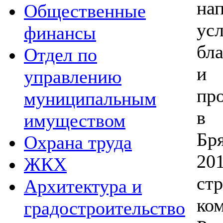
на
Общественные
ус
финансы
бл
Отдел по
и 
управлению
пр
муниципальным
в 
имуществом
Бр
Охрана труда
20
ЖКХ
ст
Архитектура и
ко
градостроительство