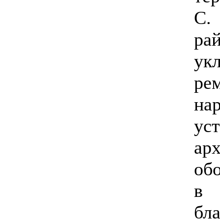
С.
ра
ук
ре
на
ус
ар
об
в
бл