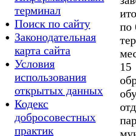
терминал
ито
Поиск по сайту
по
Законодательная
те
карта сайта
м
Условия
1
использования
об
открытых данных
об
Кодекс
от
добросовестных
па
практик
му