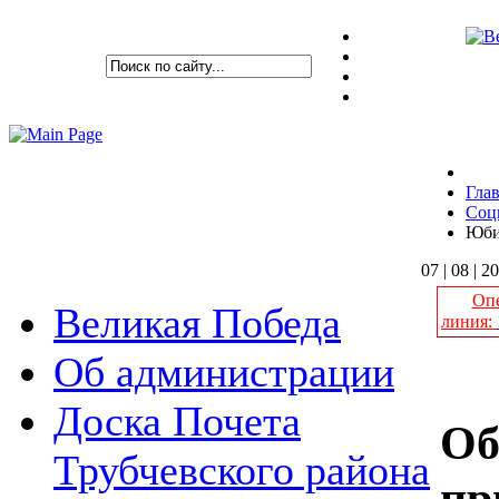
Гла
Соц
Юби
07 | 08 | 2
Опе
Великая Победа
линия:
Об администрации
Доска Почета
Об
Трубчевского района
пр