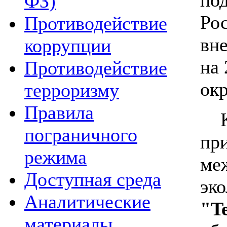
ФЗ)
Ро
Противодействие
вн
коррупции
на 
Противодействие
ок
терроризму
Правила
К 
пограничного
пр
режима
ме
Доступная среда
эк
Аналитические
"T
материалы