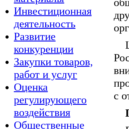
об
Инвестиционная
др
деятельность
ор
Развитие
Це
конкуренции
Ро
Закупки товаров,
вн
работ и услуг
пр
Оценка
с о
регулирующего
воздействия
Общественные