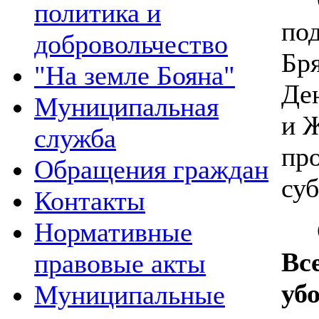
политика и
по
добровольчество
Бря
"На земле Бояна"
Де
Муниципальная
и 
служба
пр
Обращения граждан
су
Контакты
Су
Нормативные
Вс
правовые акты
уб
Муниципальные