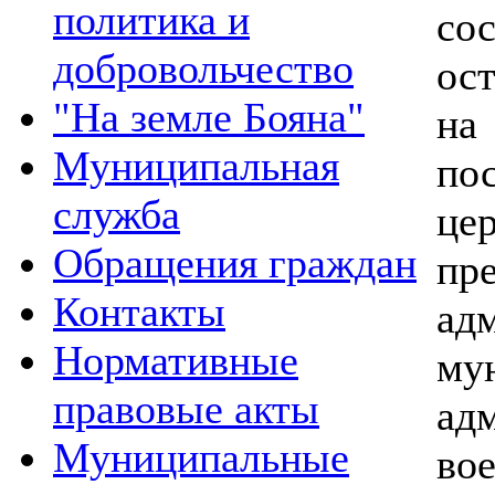
политика и
со
добровольчество
ос
"На земле Бояна"
на
Муниципальная
по
служба
це
Обращения граждан
пр
Контакты
ад
Нормативные
му
правовые акты
ад
Муниципальные
во