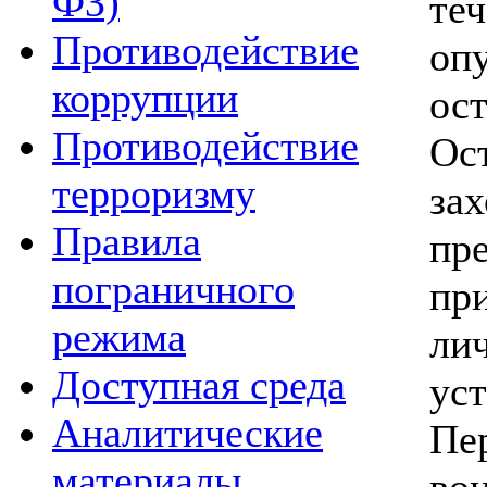
ФЗ)
те
Противодействие
оп
коррупции
ос
Противодействие
О
терроризму
за
Правила
пр
пограничного
пр
режима
ли
Доступная среда
ус
Аналитические
Пе
материалы
во