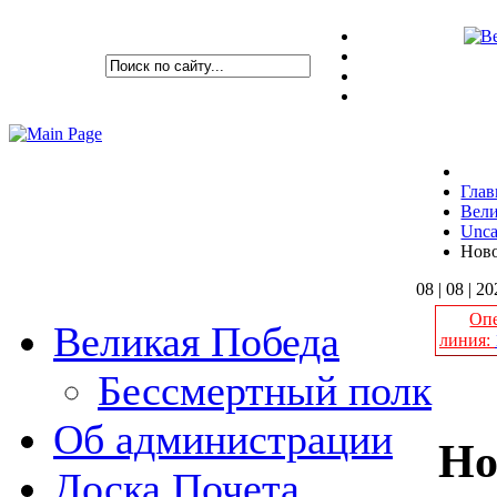
Глав
Вели
Unca
Ново
08 | 08 | 2
Опе
Великая Победа
линия:
Бессмертный полк
Об администрации
Но
Доска Почета