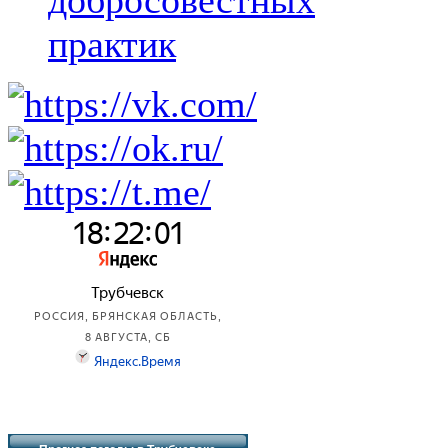
добросовестных
практик