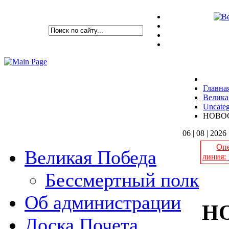
Главна
Велика
Uncateg
НОВО
06 | 08 | 2026
Опе
Великая Победа
линия:
Бессмертный полк
Об администрации
Н
Доска Почета