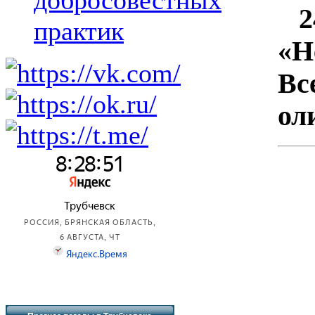
добросовестных
24
практик
«Н
Вс
ол