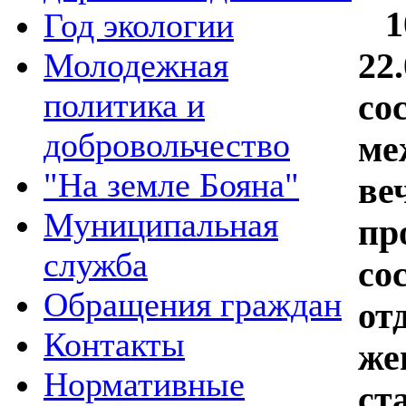
10
Год экологии
22
Молодежная
политика и
со
добровольчество
ме
"На земле Бояна"
ве
Муниципальная
пр
служба
со
Обращения граждан
от
Контакты
же
Нормативные
ст