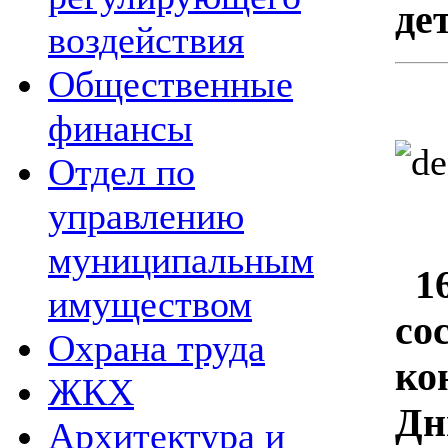
де
воздействия
Общественные
финансы
Отдел по
управлению
муниципальным
16
имуществом
со
Охрана труда
ко
ЖКХ
Дн
Архитектура и