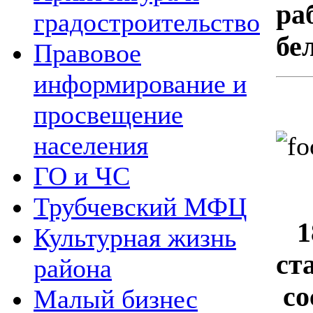
ра
градостроительство
бе
Правовое
информирование и
просвещение
населения
ГО и ЧС
Трубчевский МФЦ
18
Культурная жизнь
ст
района
со
Малый бизнес