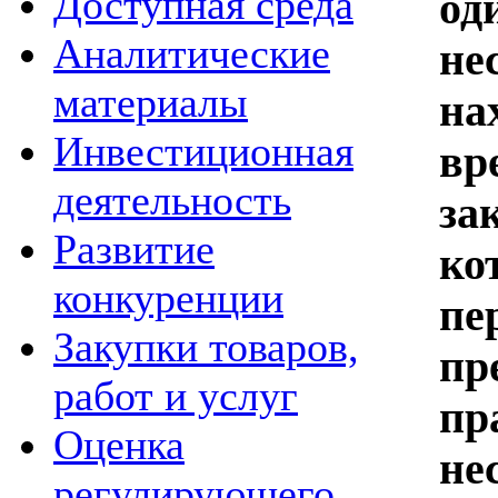
Доступная среда
од
Аналитические
не
материалы
на
Инвестиционная
вр
деятельность
за
Развитие
ко
конкуренции
пе
Закупки товаров,
пр
работ и услуг
пр
Оценка
не
регулирующего