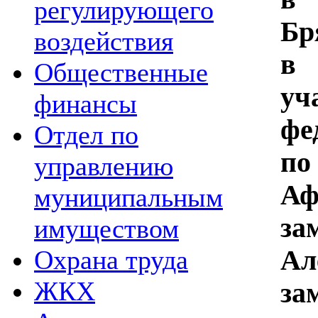
регулирующего
Б
воздействия
в 
Общественные
у
финансы
фе
Отдел по
по
управлению
А
муниципальным
за
имуществом
А
Охрана труда
ЖКХ
за