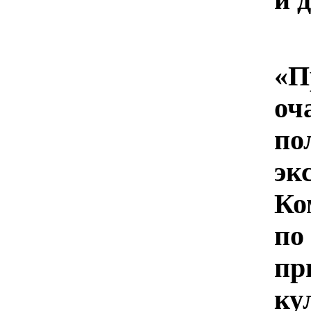
Б
«П
оч
по
э
Ко
по
п
ку