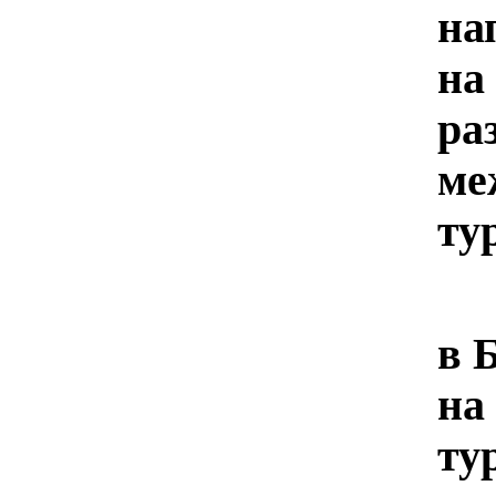
на
на
ра
ме
ту
В 
в 
н
ту