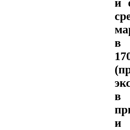
и 
с
ма
в 
17
(п
эк
в
пр
и