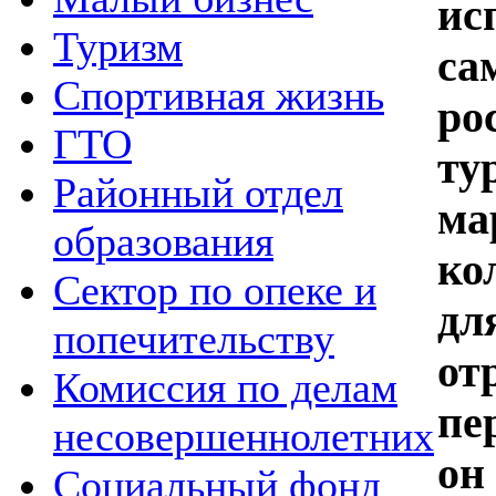
и
Туризм
с
Спортивная жизнь
ро
ГТО
ту
Районный отдел
м
образования
ко
Сектор по опеке и
д
попечительству
о
Комиссия по делам
пе
несовершеннолетних
он
Социальный фонд