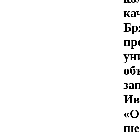
ка
Б
пр
ун
о
за
И
«О
ше