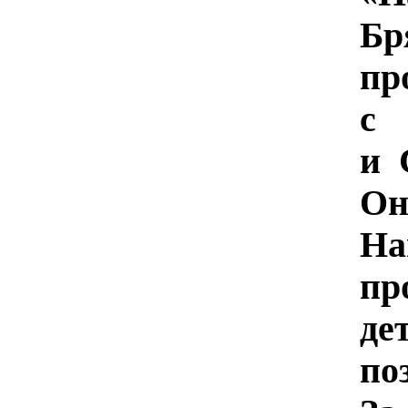
Б
пр
с
и 
Он
На
пр
д
по