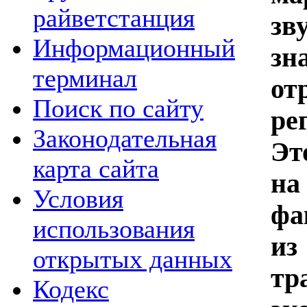
райветстанция
зв
Информационный
зн
терминал
от
Поиск по сайту
ре
Законодательная
Эт
карта сайта
на
Условия
фа
использования
и
открытых данных
тр
Кодекс