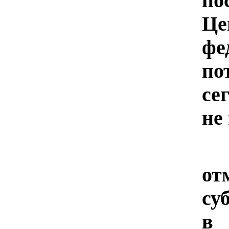
по
Це
фе
п
се
не
А
от
су
в 