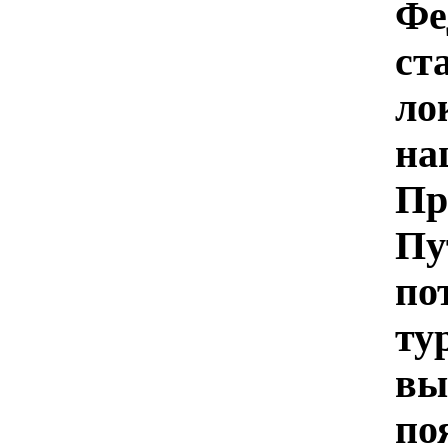
Фе
ст
ло
н
Пр
П
по
т
вы
п