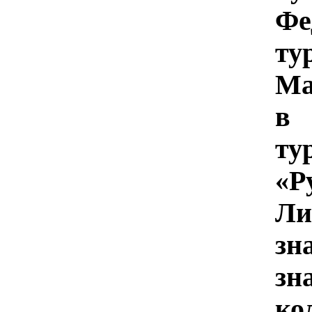
Фе
ту
М
в
ту
«
Ли
зн
зн
к