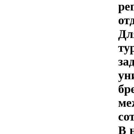
ре
от
Дл
ту
за
ун
бр
ме
со
В 