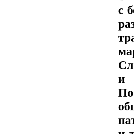
с 
ра
тр
м
С
и 
По
о
па
и 