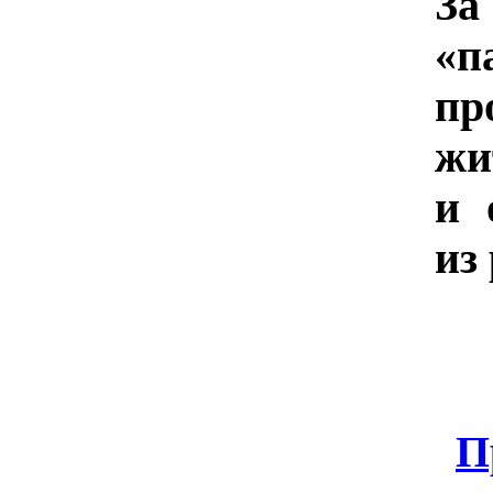
З
«п
пр
ж
и 
из
П