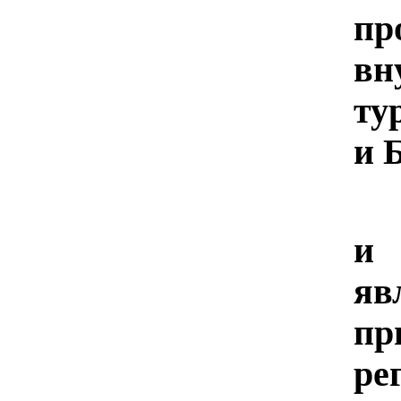
п
вн
ту
и 
Ра
и 
яв
п
ре