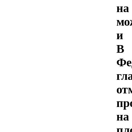
на
мо
и
В
Фе
г
о
пр
на
пл