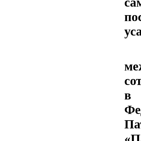
са
п
ус
П
ме
со
в
Фе
Па
«П