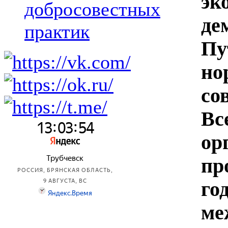
э
добросовестных
де
практик
Пу
н
со
Вс
ор
пр
г
ме