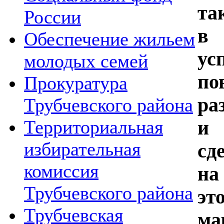
т
России
в 
Обеспечение жильем
ус
молодых семей
по
Прокуратура
ра
Трубчевского района
Территориальная
и 
избирательная
с
комиссия
на
Трубчевского района
э
Трубчевская
ма