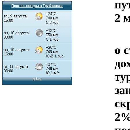
пу
Прогноз погоды в Трубчевске
2 
Е
о 
до
ту
за
ск
2