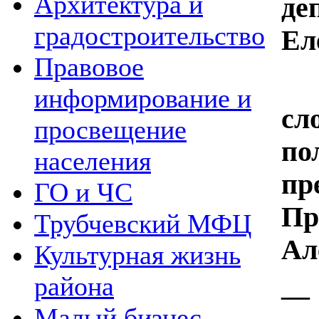
Архитектура и
де
градостроительство
Ел
Правовое
С
информирование и
с
просвещение
по
населения
пр
ГО и ЧС
Пр
Трубчевский МФЦ
Ал
Культурная жизнь
района
—
Малый бизнес