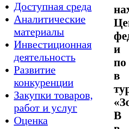
Доступная среда
на
Аналитические
Це
материалы
фе
Инвестиционная
деятельность
п
Развитие
в 
конкуренции
ту
Закупки товаров,
«
работ и услуг
В 
Оценка
в