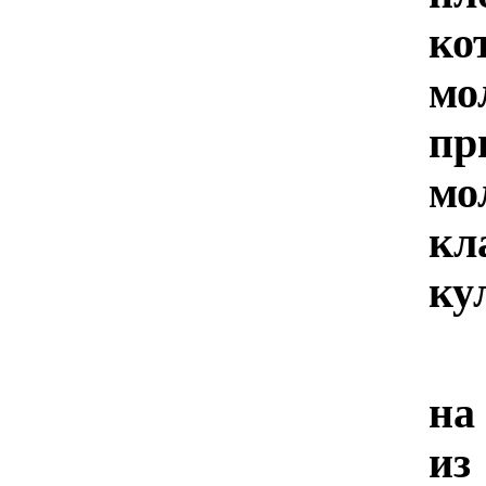
ко
м
п
мо
кл
ку
К
на
и