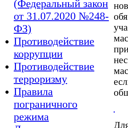
(Федеральный закон
нов
от 31.07.2020 №248-
об
уча
ФЗ)
ма
Противодействие
п
коррупции
не
Противодействие
мас
терроризму
ес
Правила
общ
пограничного
.
режима
Дл