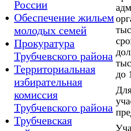
России
адм
Обеспечение жильем
ор
тыс
молодых семей
ср
Прокуратура
дол
Трубчевского района
тыс
Территориальная
до 
избирательная
Дл
комиссия
уч
Трубчевского района
пр
Трубчевская
Уч