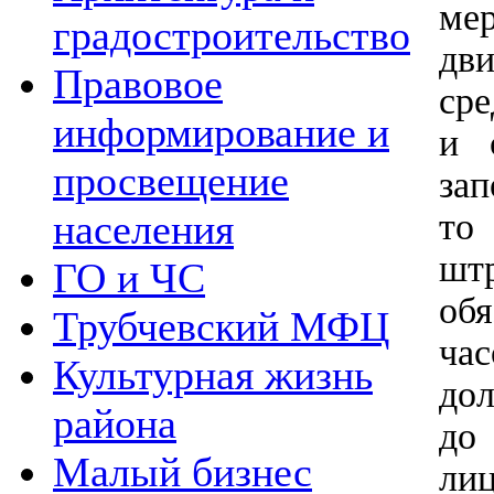
ме
градостроительство
дв
Правовое
сре
информирование и
и 
просвещение
за
то
населения
шт
ГО и ЧС
об
Трубчевский МФЦ
ча
Культурная жизнь
дол
района
до
Малый бизнес
лиц