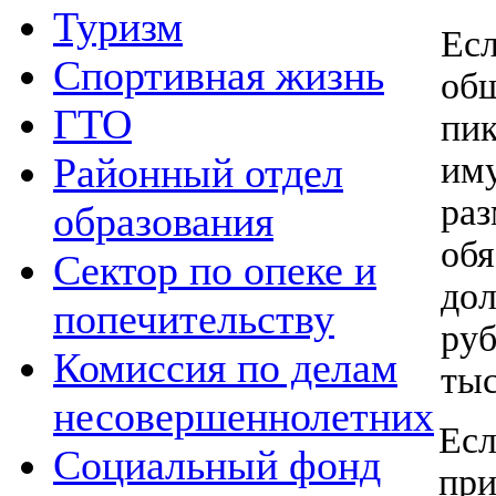
Туризм
Ес
Спортивная жизнь
об
ГТО
пи
им
Районный отдел
раз
образования
обя
Сектор по опеке и
дол
попечительству
ру
Комиссия по делам
тыс
несовершеннолетних
Есл
Социальный фонд
пр