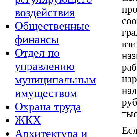
пр
воздействия
со
Общественные
гр
финансы
вз
Отдел по
наз
управлению
ра
на
муниципальным
на
имуществом
руб
Охрана труда
тыс
ЖКХ
Ес
Архитектура и