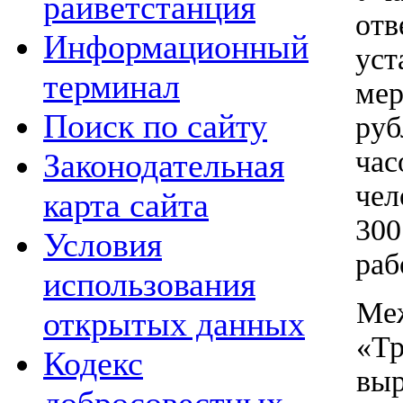
райветстанция
от
Информационный
ус
терминал
мер
Поиск по сайту
руб
ча
Законодательная
чел
карта сайта
30
Условия
раб
использования
Ме
открытых данных
«Тр
Кодекс
вы