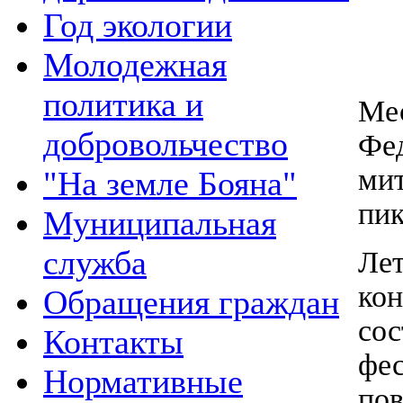
Год экологии
Молодежная
политика и
Мес
добровольчество
Фе
ми
"На земле Бояна"
пик
Муниципальная
служба
Ле
ко
Обращения граждан
со
Контакты
фе
Нормативные
по