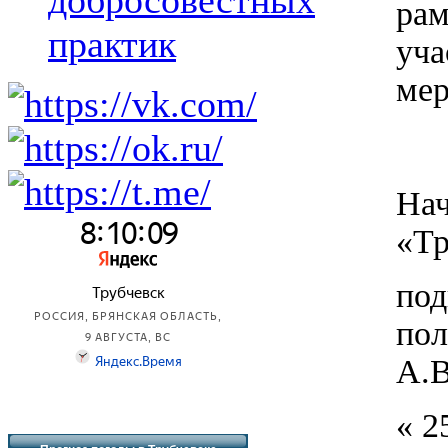
добросовестных
ра
практик
уча
мер
На
«Тр
под
А.В
« 2