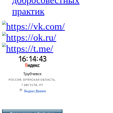
добросовестных
практик