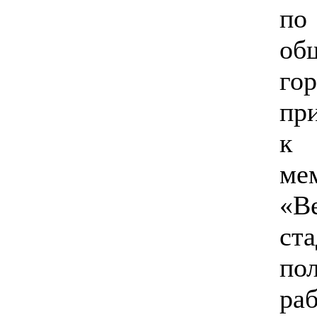
п
об
г
пр
к 
ме
«В
ст
по
ра