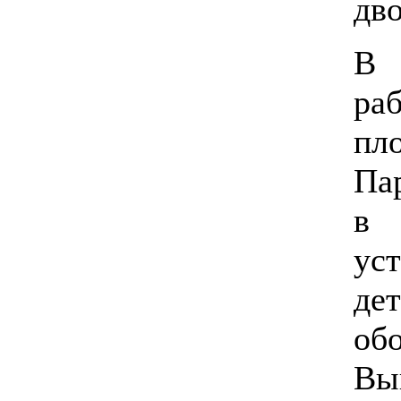
дв
В 
ра
пл
Па
в 
ус
д
об
В