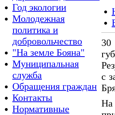
Год экологии
Молодежная
политика и
добровольчество
3
"На земле Бояна"
гу
Муниципальная
Ре
служба
с 
Обращения граждан
Бря
Контакты
Н
Нормативные
пр