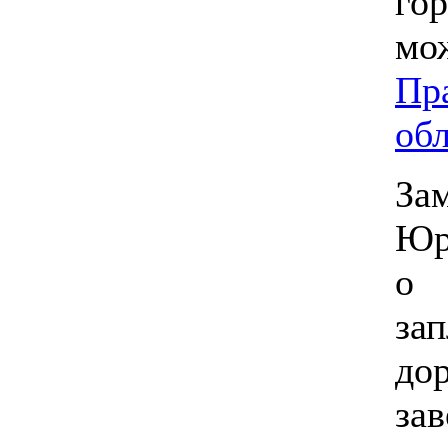
г
м
Пр
об
За
Юр
о
за
до
за