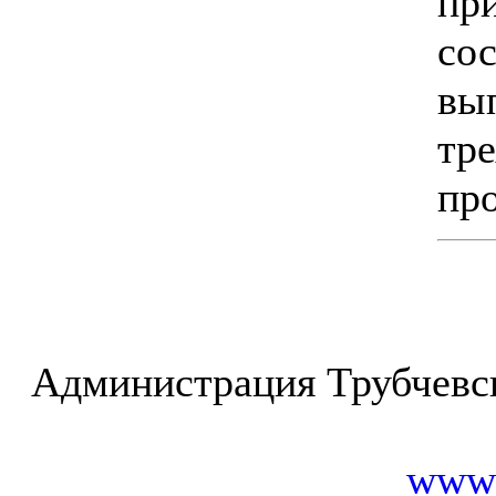
пр
со
в
тр
пр
Администрация Трубчевс
www.