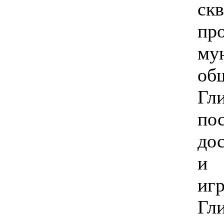
ск
п
му
об
Гл
по
до
и
иг
Гл