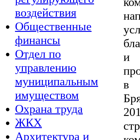
ко
воздействия
на
Общественные
ус
финансы
бл
Отдел по
и 
управлению
пр
муниципальным
в 
имуществом
Бр
Охрана труда
20
ЖКХ
ст
Архитектура и
ко