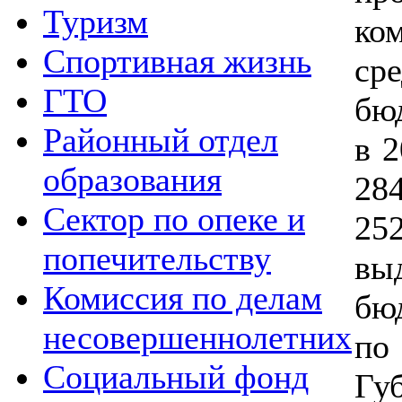
Туризм
ко
Спортивная жизнь
ср
ГТО
бю
Районный отдел
в 2
образования
28
Сектор по опеке и
25
попечительству
вы
Комиссия по делам
б
несовершеннолетних
п
Социальный фонд
Гу