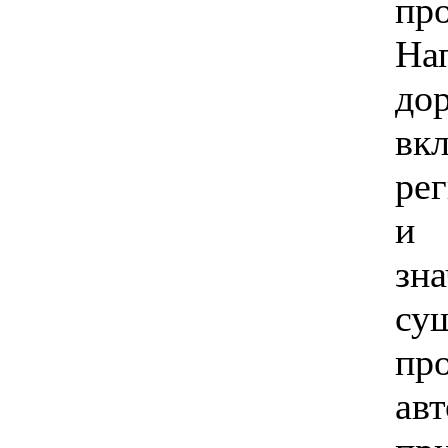
пр
На
до
вк
ре
и 
зн
су
пр
ав