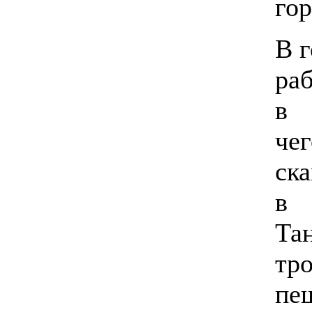
гор
В 
ра
в 
че
с
в
Та
т
пе