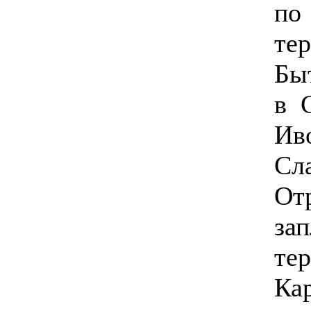
п
те
Бы
в 
Ив
С
От
за
те
Ка