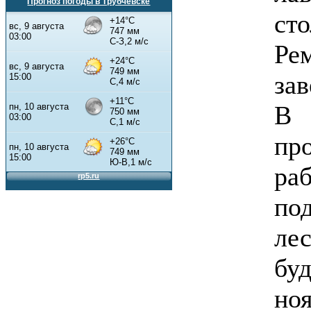
Прогноз погоды в Трубчевске
ст
Ре
за
В
пр
ра
по
ле
бу
но