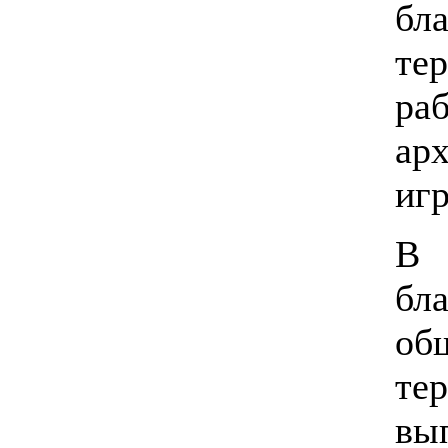
бл
те
ра
ар
игр
В
б
об
те
в