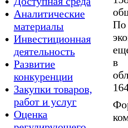
Доступная среда
об
Аналитические
По
материалы
эк
Инвестиционная
е
деятельность
в 
Развитие
об
конкуренции
16
Закупки товаров,
работ и услуг
Фо
Оценка
ко
регулирующего