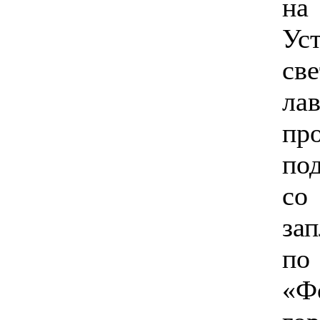
н
Ус
св
ла
пр
по
с
за
по
«Ф