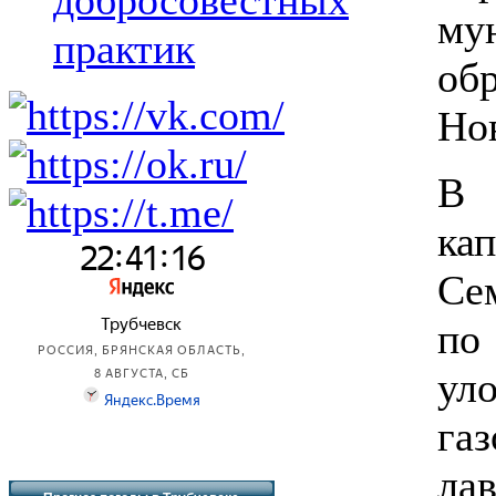
добросовестных
му
практик
об
Но
В 
ка
Се
по
ул
га
ла