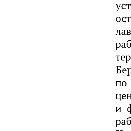
ус
ос
ла
р
те
Бе
п
це
и 
р