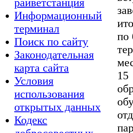
райветстанция
за
Информационный
ито
терминал
по
Поиск по сайту
те
Законодательная
м
карта сайта
1
Условия
об
использования
об
открытых данных
от
Кодекс
па