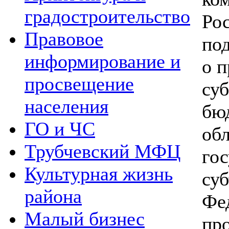
градостроительство
Ро
Правовое
по
информирование и
о п
просвещение
су
населения
бю
ГО и ЧС
об
Трубчевский МФЦ
го
Культурная жизнь
су
района
Фе
Малый бизнес
пр