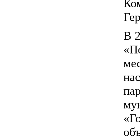
Ко
Гер
В 2
«П
ме
на
п
му
«Г
о