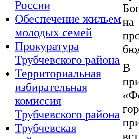
России
Б
Обеспечение жильем
на
молодых семей
пр
Прокуратура
бю
Трубчевского района
В
Территориальная
пр
избирательная
«Ф
комиссия
г
Трубчевского района
пр
Трубчевская
в