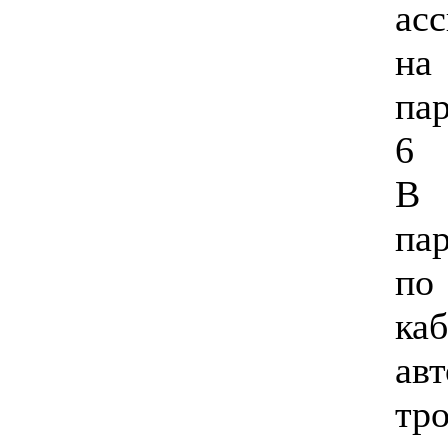
ас
на
п
6 
В 
па
по
к
ав
т