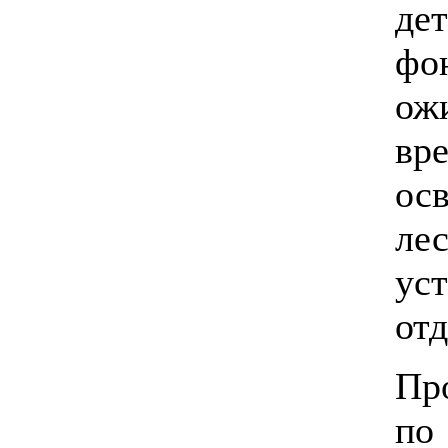
де
фо
ож
вр
ос
ле
ус
от
Пр
п