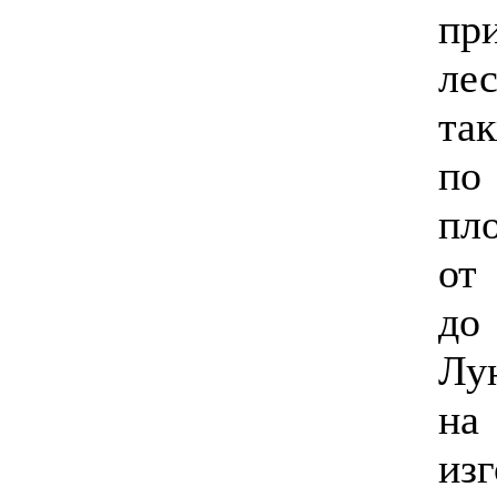
пр
ле
та
по
пл
о
до
Лу
на
из