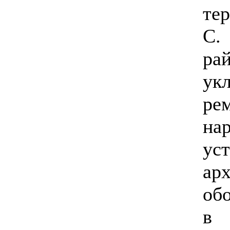
те
С.
ра
ук
ре
на
ус
ар
об
в