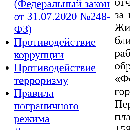
от
(Федеральный закон
за
от 31.07.2020 №248-
Жи
ФЗ)
бл
Противодействие
ра
коррупции
об
Противодействие
«Ф
терроризму
г
Правила
Пе
пограничного
пл
режима
1