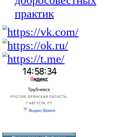
добросовестных
практик