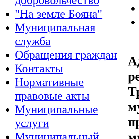
добровольчество
"На земле Бояна"
Муниципальная
служба
Обращения граждан
А
Контакты
р
Нормативные
Т
правовые акты
м
Муниципальные
п
услуги
м
Муниципальный