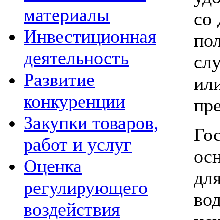
материалы
со 
Инвестиционная
по
деятельность
сл
Развитие
ил
конкуренции
пр
Закупки товаров,
Го
работ и услуг
ос
Оценка
дл
регулирующего
во
воздействия