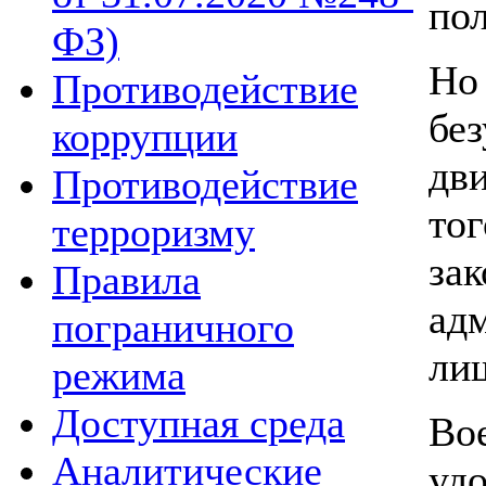
пол
ФЗ)
Но
Противодействие
бе
коррупции
дв
Противодействие
то
терроризму
за
Правила
ад
пограничного
лиш
режима
Доступная среда
Во
Аналитические
уд