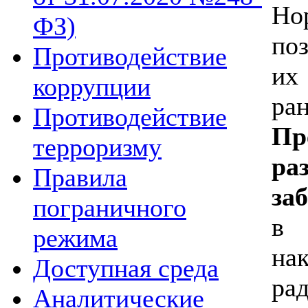
Но
ФЗ)
по
Противодействие
их
коррупции
ра
Противодействие
П
терроризму
р
Правила
за
пограничного
в 
режима
на
Доступная среда
ра
Аналитические