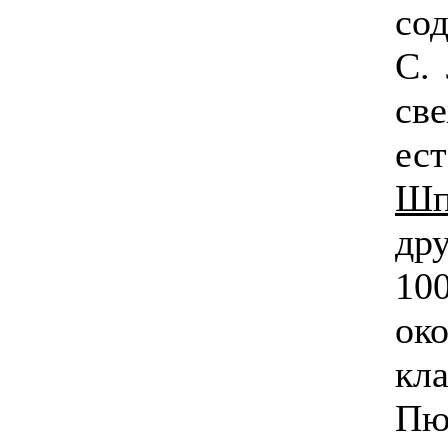
со
С.
све
ес
Шп
др
10
ок
кл
П