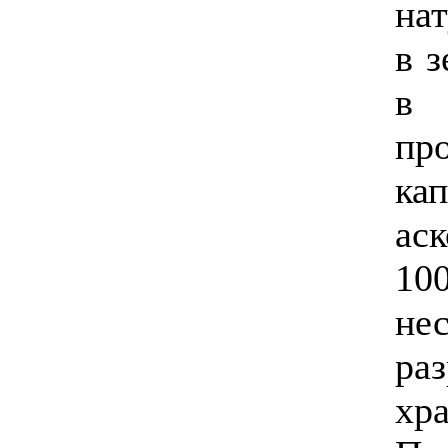
на
в 
в 
пр
ка
ас
10
н
ра
хр