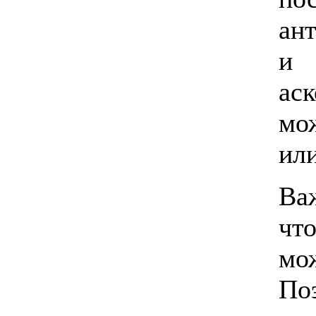
ан
а
мо
ил
Ва
чт
мо
По