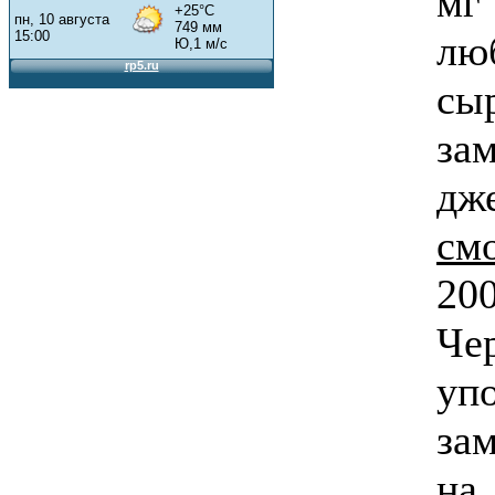
мг
лю
с
за
д
см
20
Че
уп
за
н