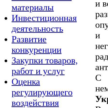
и 
материалы
ра
Инвестиционная
оп
деятельность
и 
Развитие
не
конкуренции
р
Закупки товаров,
ан
работ и услуг
C 
Оценка
не
регулирующего
У
воздействия