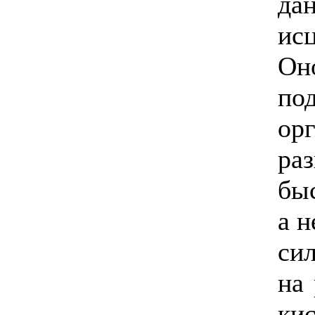
да
ис
О
п
ор
ра
бы
а н
си
на
к