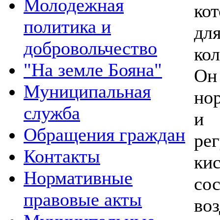
Молодежная
ко
политика и
дл
добровольчество
кол
"На земле Бояна"
Он
Муниципальная
но
служба
и 
Обращения граждан
ре
Контакты
ки
Нормативные
со
правовые акты
во