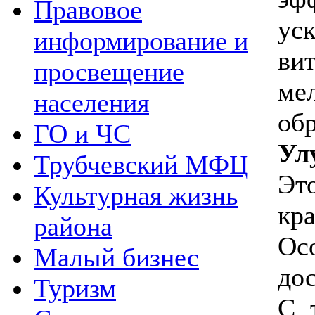
Правовое
ус
информирование и
ви
просвещение
ме
населения
об
ГО и ЧС
Ул
Трубчевский МФЦ
Эт
Культурная жизнь
кр
района
Ос
Малый бизнес
до
Туризм
C 