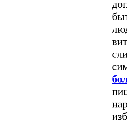
до
бы
лю
ви
сл
си
бо
пи
на
из