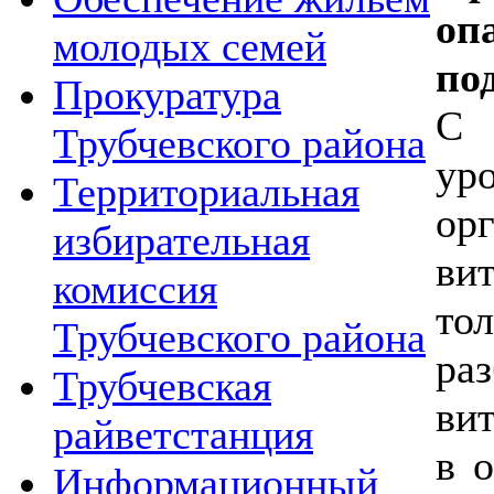
оп
молодых семей
по
Прокуратура
C 
Трубчевского района
ур
Территориальная
ор
избирательная
ви
комиссия
то
Трубчевского района
ра
Трубчевская
ви
райветстанция
в 
Информационный