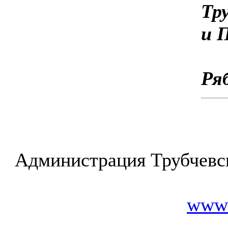
Тр
и
Ря
Администрация Трубчевс
www.