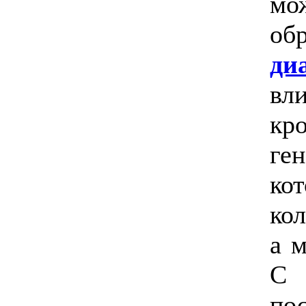
мо
об
ди
вл
кр
ге
ко
ко
а 
С 
п