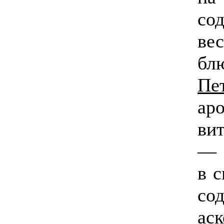
со
ве
бл
Пе
ар
ви
— 
в 
со
ас