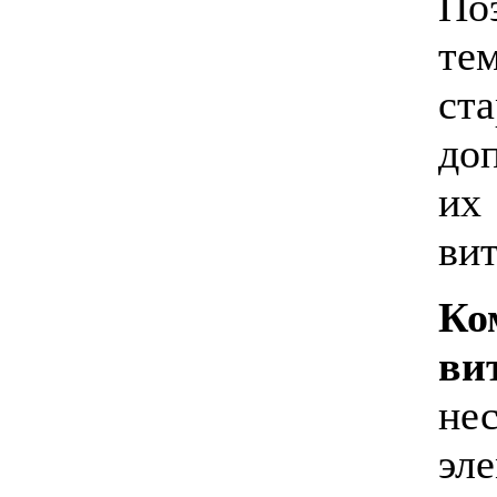
По
те
ст
до
их
ви
Ко
ви
не
эл