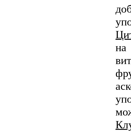
до
уп
Ци
на
ви
фру
ас
уп
мо
Кл