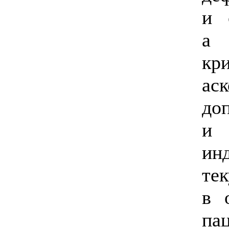
и 
а 
кр
аск
до
и 
ин
те
в 
па