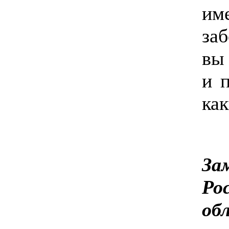
и
за
вы
и 
как
З
Ро
об