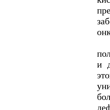
пр
за
он
Ви
по
и 
э
ун
бо
де