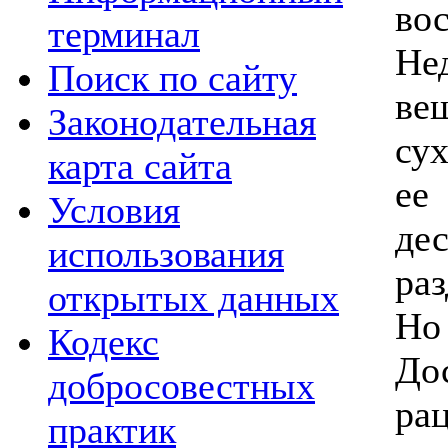
во
терминал
Н
Поиск по сайту
ве
Законодательная
с
карта сайта
ее
Условия
д
использования
ра
открытых данных
Но
Кодекс
До
добросовестных
ра
практик