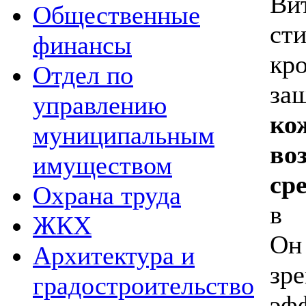
В
Общественные
ст
финансы
кр
Отдел по
за
управлению
ко
муниципальным
во
имуществом
ср
Охрана труда
в 
ЖКХ
Он
Архитектура и
зр
градостроительство
эф