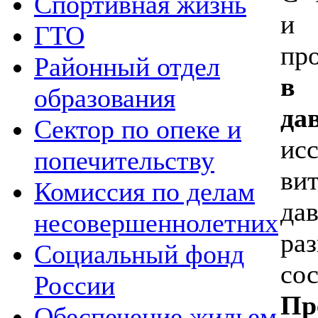
Спортивная жизнь
и 
ГТО
п
Районный отдел
в 
образования
да
Сектор по опеке и
ис
попечительству
ви
Комиссия по делам
да
несовершеннолетних
ра
Социальный фонд
со
России
П
Обеспечение жильем