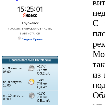
ви
н
C 
пл
ре
Мо
Прогноз погоды в Трубчевске
та
из 
по
Об