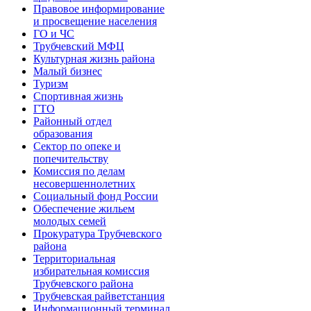
Правовое информирование
и просвещение населения
ГО и ЧС
Трубчевский МФЦ
Культурная жизнь района
Малый бизнес
Туризм
Спортивная жизнь
ГТО
Районный отдел
образования
Сектор по опеке и
попечительству
Комиссия по делам
несовершеннолетних
Социальный фонд России
Обеспечение жильем
молодых семей
Прокуратура Трубчевского
района
Территориальная
избирательная комиссия
Трубчевского района
Трубчевская райветстанция
Информационный терминал