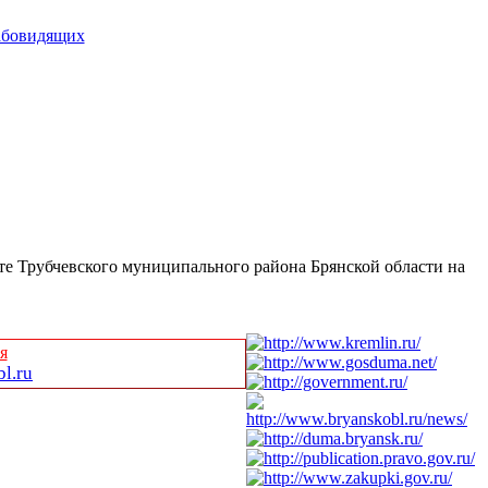
абовидящих
те Трубчевского муниципального района Брянской области на
я
l.ru