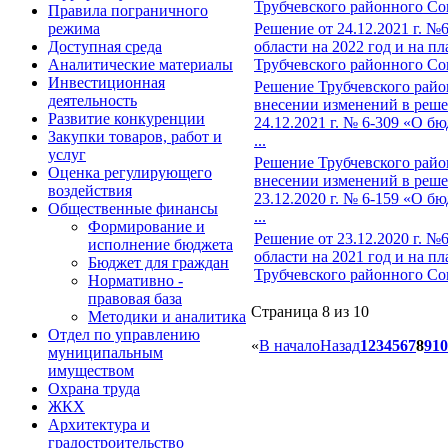
Трубчевского районного Сове
Правила пограничного
режима
Решение от 24.12.2021 г. 
Доступная среда
области на 2022 год и на п
Аналитические материалы
Трубчевского районного Сов
Инвестиционная
Решение Трубчевского район
деятельность
внесении изменений в реше
Развитие конкуренции
24.12.2021 г. № 6-309 «О б
Закупки товаров, работ и
...
услуг
Решение Трубчевского район
Оценка регулирующего
внесении изменений в реше
воздействия
23.12.2020 г. № 6-159 «О б
Общественные финансы
...
Формирование и
Решение от 23.12.2020 г. 
исполнение бюджета
области на 2021 год и на п
Бюджет для граждан
Трубчевского районного Сове
Нормативно -
правовая база
Страница 8 из 10
Методики и аналитика
Отдел по управлению
«
В начало
Назад
1
2
3
4
5
6
7
8
9
10
муниципальным
имуществом
Охрана труда
ЖКХ
Архитектура и
градостроительство