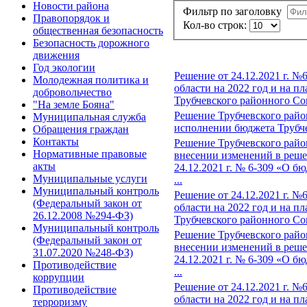
Новости района
Фильтр по заголовку
Правопорядок и
Кол-во строк:
общественная безопасность
Безопасность дорожного
движения
Год экологии
Решение от 24.12.2021 г. 
Молодежная политика и
области на 2022 год и на п
добровольчество
Трубчевского районного Сове
"На земле Бояна"
Решение Трубчевского район
Муниципальная служба
исполнении бюджета Трубче
Обращения граждан
Контакты
Решение Трубчевского район
Нормативные правовые
внесении изменений в реше
акты
24.12.2021 г. № 6-309 «О б
Муниципальные услуги
...
Муниципальный контроль
Решение от 24.12.2021 г. 
(Федеральный закон от
области на 2022 год и на п
26.12.2008 №294-ФЗ)
Трубчевского районного Сове
Муниципальный контроль
Решение Трубчевского район
(Федеральный закон от
внесении изменений в реше
31.07.2020 №248-ФЗ)
24.12.2021 г. № 6-309 «О б
Противодействие
...
коррупции
Решение от 24.12.2021 г. 
Противодействие
области на 2022 год и на п
терроризму