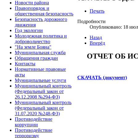
Новости района
Правопорядок и
Печать
общественная безопасность
Безопасность дорожного
Подробности
движения
Опубликовано: 18 июл
Год экологии
Молодежная политика и
Назад
добровольчество
Вперёд
"На земле Бояна"
Муниципальная служба
ОТЧЕТ ОБ И
Обращения граждан
Контакты
Нормативные правовые
акты
СКАЧАТЬ (документ)
Муниципальные услуги
Муниципальный контроль
(Федеральный закон от
26.12.2008 №294-ФЗ)
Муниципальный контроль
(Федеральный закон от
31.07.2020 №248-ФЗ)
Противодействие
коррупции
Противодействие
терроризму