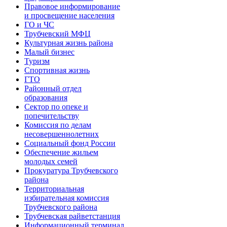
Правовое информирование
и просвещение населения
ГО и ЧС
Трубчевский МФЦ
Культурная жизнь района
Малый бизнес
Туризм
Спортивная жизнь
ГТО
Районный отдел
образования
Сектор по опеке и
попечительству
Комиссия по делам
несовершеннолетних
Социальный фонд России
Обеспечение жильем
молодых семей
Прокуратура Трубчевского
района
Территориальная
избирательная комиссия
Трубчевского района
Трубчевская райветстанция
Информационный терминал