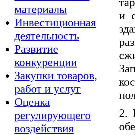
тар
материалы
и 
Инвестиционная
зд
деятельность
ра
Развитие
сж
конкуренции
За
Закупки товаров,
ко
работ и услуг
пол
Оценка
2.
регулирующего
об
воздействия