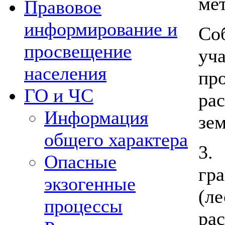
мет
Правовое
информирование и
Со
просвещение
у
населения
пр
ГО и ЧС
ра
Информация
зем
общего характера
3.
Опасные
гр
экзогенные
(л
процессы
ра