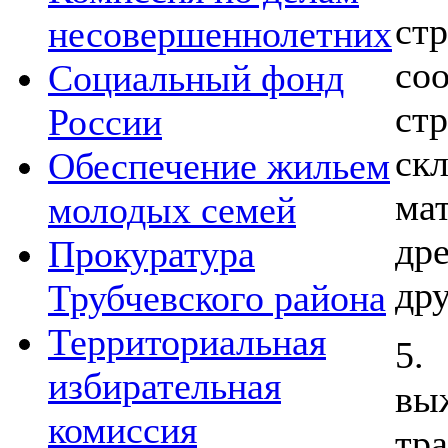
ст
несовершеннолетних
со
Социальный фонд
ст
России
ск
Обеспечение жильем
ма
молодых семей
др
Прокуратура
др
Трубчевского района
Территориальная
5.
избирательная
в
комиссия
тр