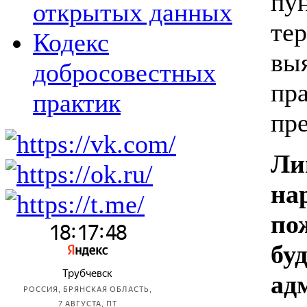
пу
открытых данных
т
Кодекс
вы
добросовестных
п
практик
пр
Л
н
по
б
ад