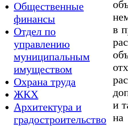
об
Общественные
нем
финансы
в 
Отдел по
р
управлению
об
муниципальным
отх
имуществом
р
Охрана труда
до
ЖКХ
и т
Архитектура и
на
градостроительство