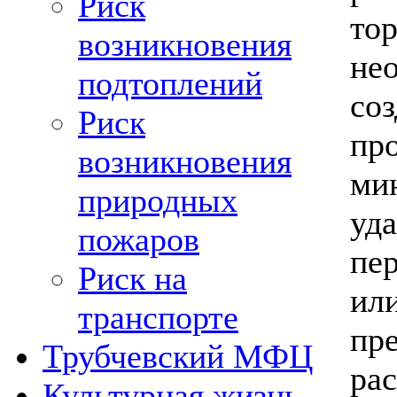
Риск
т
возникновения
не
подтоплений
с
Риск
пр
возникновения
ми
природных
уд
пожаров
пе
Риск на
ил
транспорте
пр
Трубчевский МФЦ
ра
Культурная жизнь