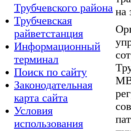
Трубчевского района
на 
Трубчевская
О
райветстанция
уп
Информационный
со
терминал
Тр
Поиск по сайту
МВ
Законодательная
р
карта сайта
со
Условия
па
использования