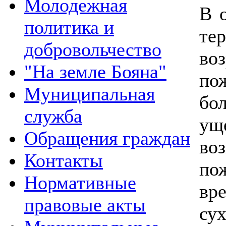
Молодежная
В 
политика и
те
добровольчество
во
"На земле Бояна"
по
Муниципальная
бо
служба
ущ
Обращения граждан
во
Контакты
по
Нормативные
вр
правовые акты
сух