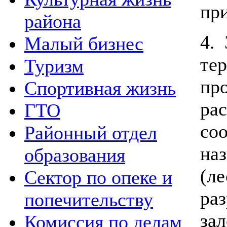
пр
района
4.
Малый бизнес
те
Туризм
пр
Спортивная жизнь
ра
ГТО
со
Районный отдел
на
образования
(
Сектор по опеке и
ра
попечительству
за
Комиссия по делам