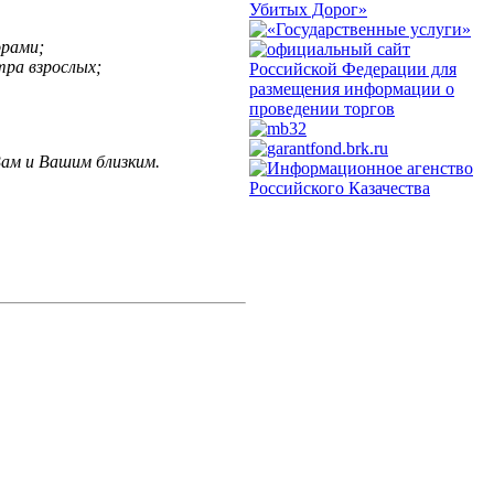
орами;
тра взрослых;
ам и Вашим близким.