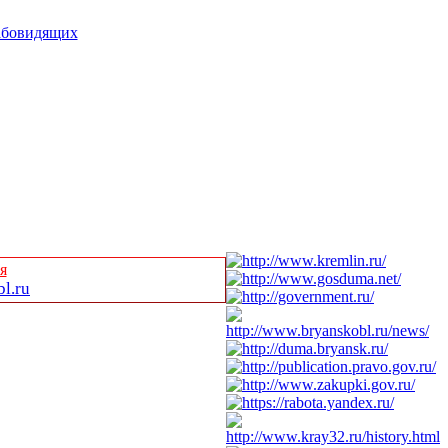
абовидящих
я
l.ru