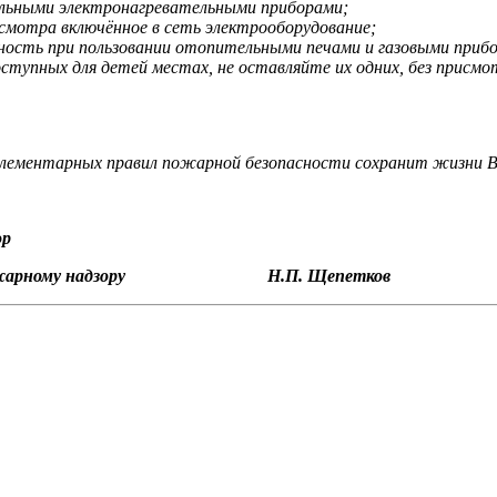
ельными электронагревательными приборами;
исмотра включённое в сеть электрооборудование;
ость при пользовании отопительными печами и газовыми приб
оступных для детей местах, не оставляйте их одних, без присмо
элементарных правил пожарной безопасности сохранит жизни В
ор
на по пожарному надзору
Н.П. Щепетков