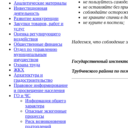
не пользуйтесь самод
Аналитические материалы
не оставляйте без пр
Инвестиционная
соблюдайте осторожн
деятельность
не храните спички в д
Развитие конкуренции
не курите в постели;
Закупки товаров, работ и
услуг
Оценка регулирующего
воздействия
Надеемся, что соблюдение 
Общественные финансы
Отдел по управлению
муниципальным
имуществом
Государственный инспект
Охрана труда
ЖКХ
Трубчевского райо
Архитектура и
градостроительство
Правовое информирование
и просвещение населения
ГО и ЧС
Информация общего
характера
Опасные экзогенные
процессы
Риск возникновения
подтоплений