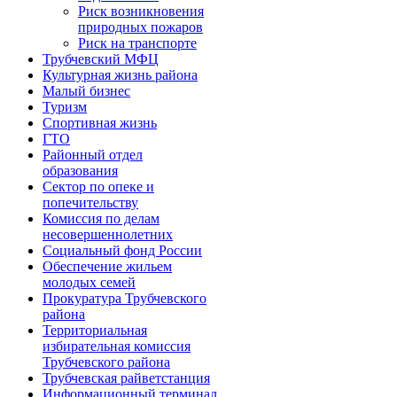
Риск возникновения
природных пожаров
Риск на транспорте
Трубчевский МФЦ
Культурная жизнь района
Малый бизнес
Туризм
Спортивная жизнь
ГТО
Районный отдел
образования
Сектор по опеке и
попечительству
Комиссия по делам
несовершеннолетних
Социальный фонд России
Обеспечение жильем
молодых семей
Прокуратура Трубчевского
района
Территориальная
избирательная комиссия
Трубчевского района
Трубчевская райветстанция
Информационный терминал