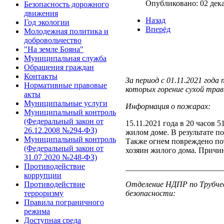
Опубликовано: 02 дек
Безопасность дорожного
движения
Назад
Год экологии
Вперёд
Молодежная политика и
добровольчество
"На земле Бояна"
Муниципальная служба
Обращения граждан
Контакты
За период с 01.11.2021 года
Нормативные правовые
которых горение сухой трав
акты
Муниципальные услуги
Информация о пожарах:
Муниципальный контроль
(Федеральный закон от
15.11.2021 года в 20 часов 
26.12.2008 №294-ФЗ)
жилом доме. В результате 
Муниципальный контроль
Также огнем повреждено по
(Федеральный закон от
хозяин жилого дома. Причи
31.07.2020 №248-ФЗ)
Противодействие
________________________
коррупции
Отделение НДПР по Трубчев
Противодействие
безопасности:
терроризму
Правила пограничного
режима
Доступная среда