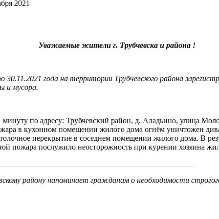
абря 2021
Уважаемые жители г. Трубчевска и района !
 по 30.11.2021 года на территории Трубчевского района зарегист
ы и мусора.
51 минуту по адресу: Трубчевский район, д. Аладьино, улица Мо
пожара в кухонном помещении жилого дома огнём уничтожен див
толочное перекрытие в соседнем помещении жилого дома. В рез
ной пожара послужило неосторожность при курении хозяина жил
__________________________________________________
скому району напоминает гражданам о необходимости строгог