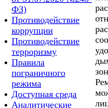
ра
ФЗ)
от
Противодействие
ра
коррупции
соо
Противодействие
удо
терроризму
ды
Правила
зон
пограничного
Рем
режима
мо
Доступная среда
ли
Аналитические