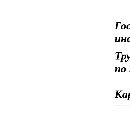
Го
ин
Тр
по
Ка