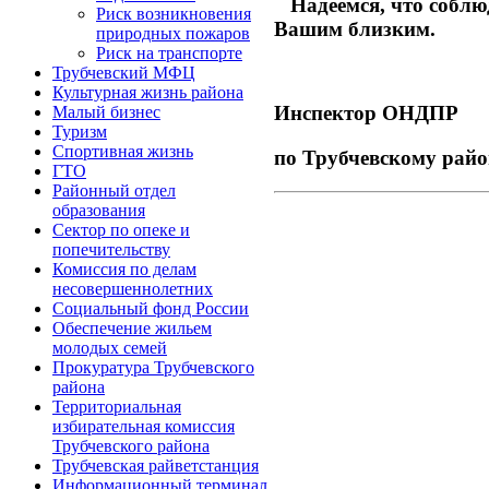
Надеемся, что соблюд
Риск возникновения
Вашим близким.
природных пожаров
Риск на транспорте
Трубчевский МФЦ
Культурная жизнь района
Инспектор ОНДПР
Малый бизнес
Туризм
Спортивная жизнь
по Трубчевск
ГТО
Районный отдел
образования
Сектор по опеке и
попечительству
Комиссия по делам
несовершеннолетних
Социальный фонд России
Обеспечение жильем
молодых семей
Прокуратура Трубчевского
района
Территориальная
избирательная комиссия
Трубчевского района
Трубчевская райветстанция
Информационный терминал