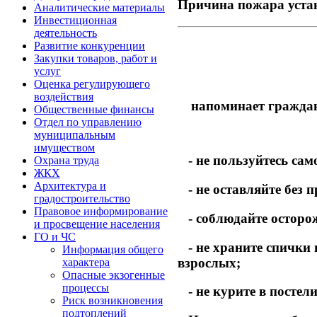
Причина пожара устан
Аналитические материалы
Инвестиционная
деятельность
Развитие конкуренции
Закупки товаров, работ и
услуг
Оценка регулирующего
воздействия
напоминает граждан
Общественные финансы
Отдел по управлению
муниципальным
имуществом
- не пользуйтесь са
Охрана труда
ЖКХ
Архитектура и
- не оставляйте без 
градостроительство
Правовое информирование
- соблюдайте осторо
и просвещение населения
ГО и ЧС
- не храните спички в
Информация общего
взрослых;
характера
Опасные экзогенные
процессы
- не курите в постели
Риск возникновения
подтоплений