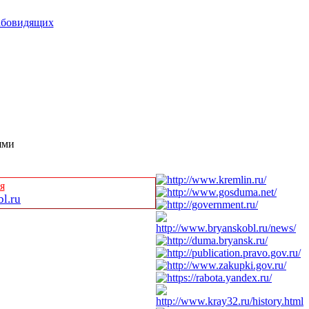
абовидящих
ями
я
l.ru