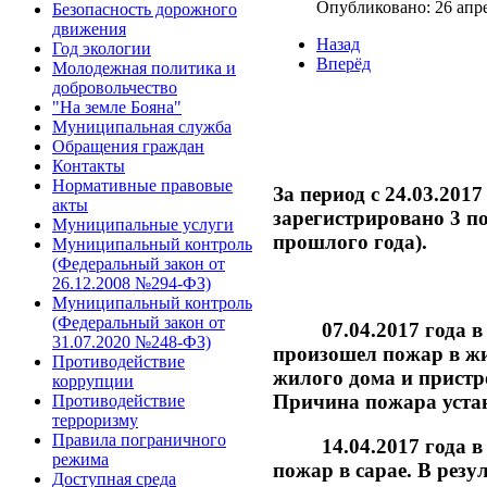
Опубликовано: 26 апр
Безопасность дорожного
движения
Назад
Год экологии
Вперёд
Молодежная политика и
добровольчество
"На земле Бояна"
Муниципальная служба
Обращения граждан
Контакты
Нормативные правовые
За период с 24.03.201
акты
зарегистрировано 3 п
Муниципальные услуги
прошлого года).
Муниципальный контроль
(Федеральный закон от
26.12.2008 №294-ФЗ)
Муниципальный контроль
(Федеральный закон от
07.04.2017 года в 05
31.07.2020 №248-ФЗ)
произошел пожар в жи
Противодействие
жилого дома и пристро
коррупции
Причина пожара устан
Противодействие
терроризму
Правила пограничного
14.04.2017 года в 10
режима
пожар в сарае. В резу
Доступная среда