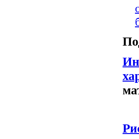
По
Ин
ха
ма
Ин
Ри