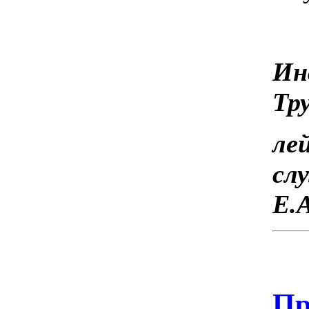
Ин
Тр
ле
с
Е.
Пр