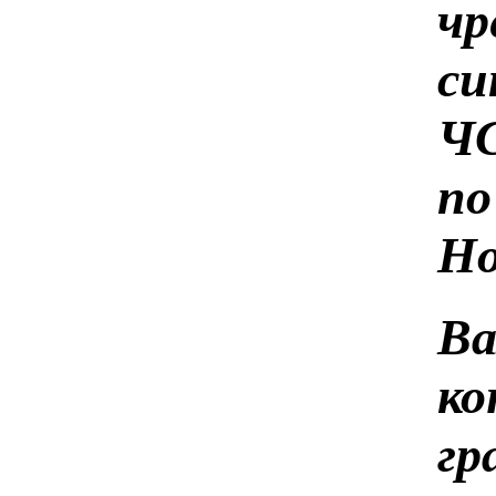
чр
си
Ч
по
Но
В
ко
г