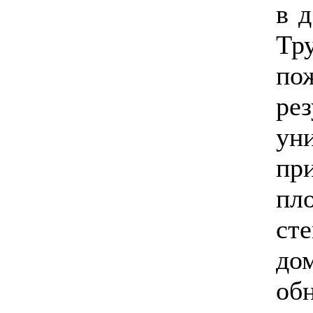
в д
Тр
по
ре
ун
пр
пл
ст
до
об