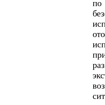
п
без
исп
от
ис
пр
ра
эк
во
си