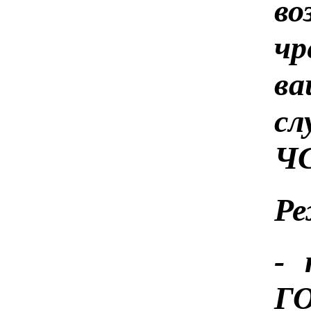
во
чр
в
сл
ЧС
Ре
- 
Г