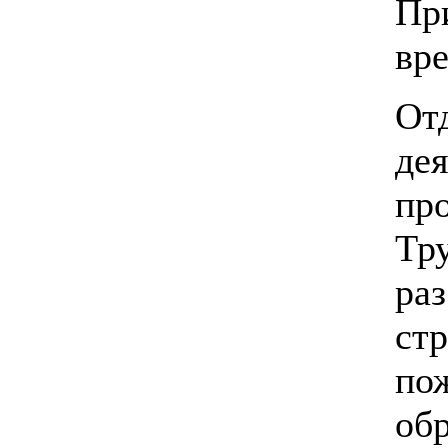
Пр
вре
О
д
пр
Тр
ра
ст
по
об