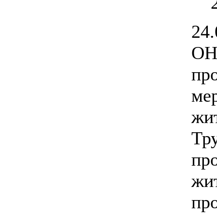
24
ОН
пр
ме
ж
Тр
пр
ж
пр