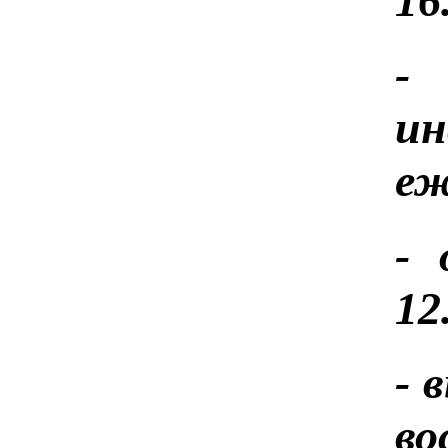
16
-
и
еж
- 
12
- 
во