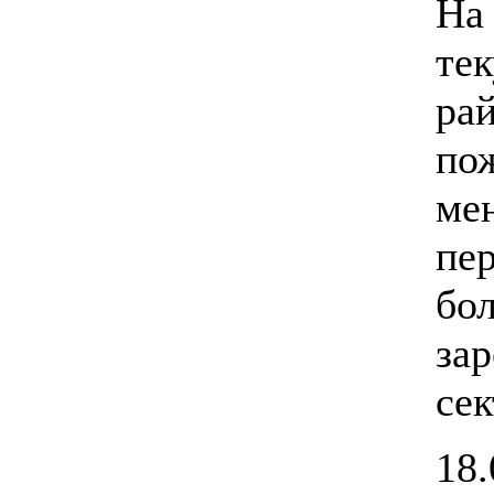
На
те
ра
по
ме
пе
б
за
сек
18.