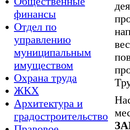
Общественные
д
финансы
пр
Отдел по
на
управлению
ве
муниципальным
по
имуществом
пр
Охрана труда
Тру
ЖКХ
На
Архитектура и
ме
градостроительство
З
Правовое