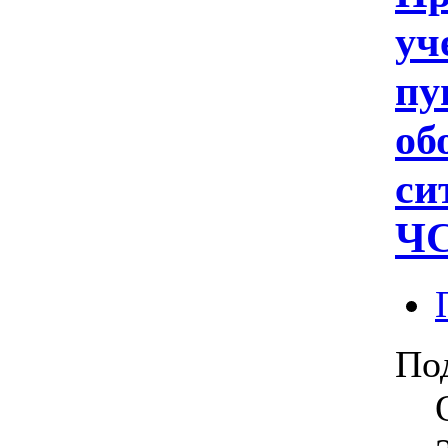
уч
пу
об
си
ЧС
По