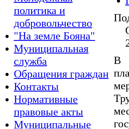
политика и
По
добровольчество
"На земле Бояна"
Муниципальная
В 
служба
пл
Обращения граждан
м
Контакты
Тр
Нормативные
м
правовые акты
го
Муниципальные