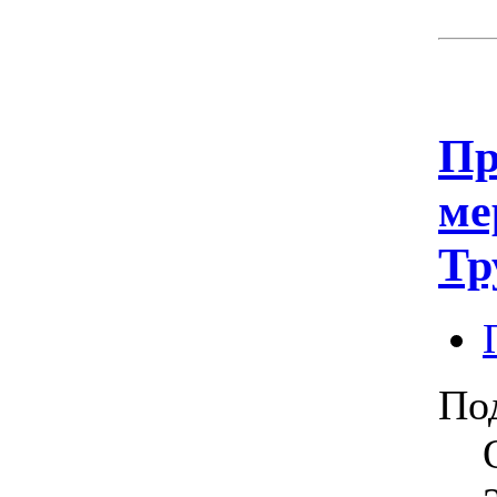
Пр
ме
Тр
По