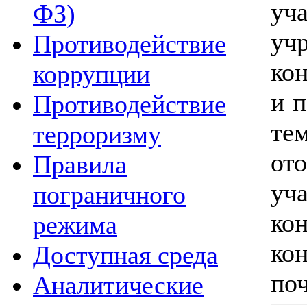
уч
ФЗ)
уч
Противодействие
ко
коррупции
и 
Противодействие
те
терроризму
от
Правила
уч
пограничного
ко
режима
ко
Доступная среда
по
Аналитические