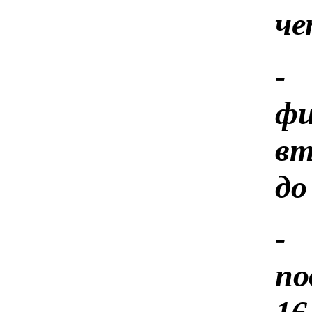
че
-
фи
вт
до
-
по