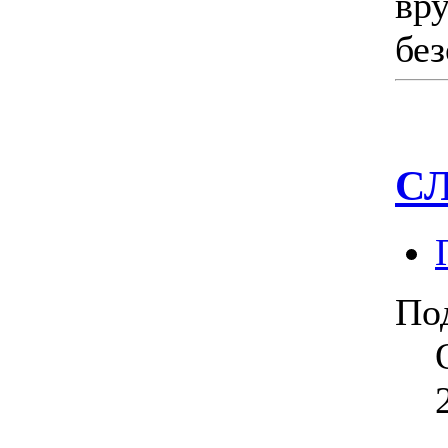
вр
без
СЛ
По