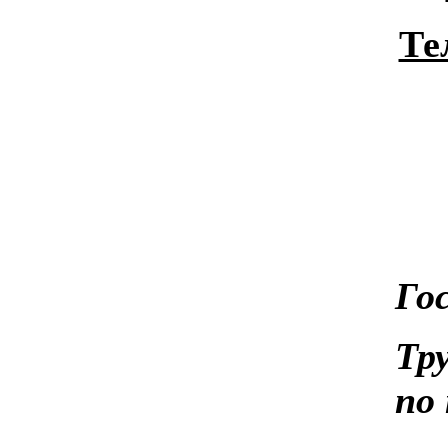
Те
Го
Тр
п
Е