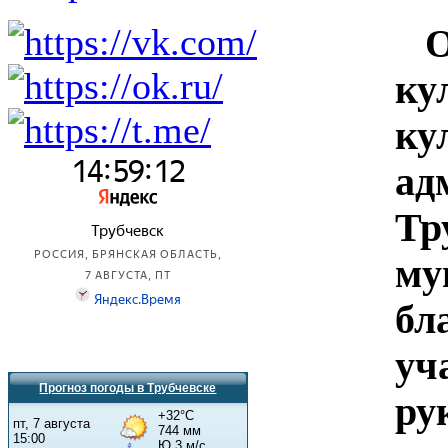
От
ку
ку
ад
Тр
му
бл
уч
Прогноз погоды в Трубчевске
ру