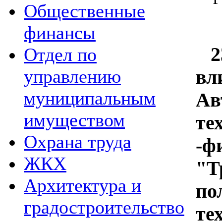
Общественные
финансы
23
Отдел по
управлению
вл
муниципальным
Ав
имуществом
те
Охрана труда
-ф
ЖКХ
"Т
Архитектура и
по
градостроительство
те