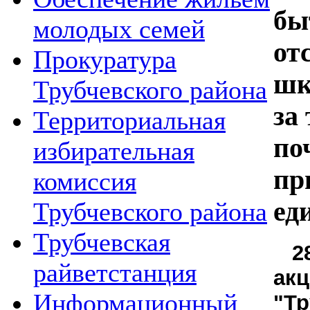
бы
молодых семей
от
Прокуратура
шк
Трубчевского района
за
Территориальная
по
избирательная
пр
комиссия
ед
Трубчевского района
Трубчевская
2
райветстанция
ак
Информационный
"Тр