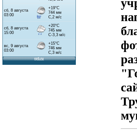
уч
на
бл
фо
ра
"Г
са
Тр
му