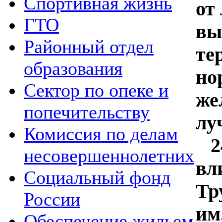
Спортивная жизнь
от
ГТО
вы
Районный отдел
те
образования
но
Сектор по опеке и
же
попечительству
лу
Комиссия по делам
24
несовершеннолетних
вл
Социальный фонд
Тр
России
им
Обеспечение жильем