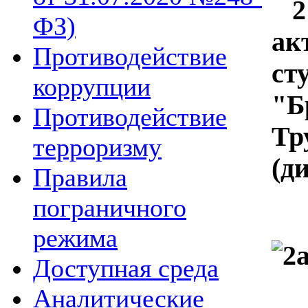
21
ФЗ)
ак
Противодействие
ст
коррупции
"Б
Противодействие
Тр
терроризму
(д
Правила
пограничного
режима
Доступная среда
Аналитические