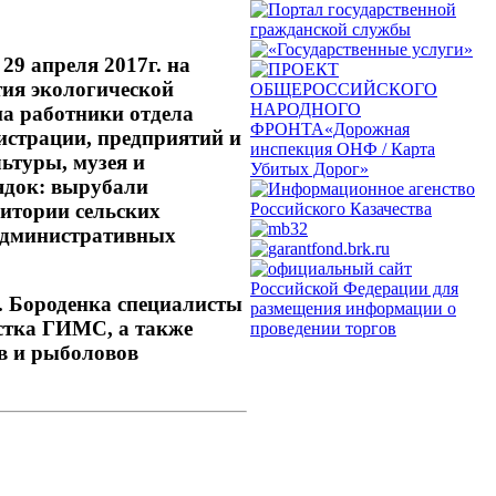
29 апреля 2017г. на
тия экологической
на работники отдела
истрации, предприятий и
ьтуры, музея и
ядок: вырубали
ритории сельских
 административных
. Бороденка специалисты
стка ГИМС, а также
в и рыболовов