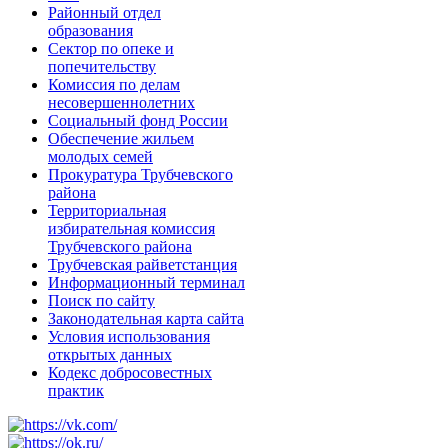
Районный отдел
образования
Сектор по опеке и
попечительству
Комиссия по делам
несовершеннолетних
Социальный фонд России
Обеспечение жильем
молодых семей
Прокуратура Трубчевского
района
Территориальная
избирательная комиссия
Трубчевского района
Трубчевская райветстанция
Информационный терминал
Поиск по сайту
Законодательная карта сайта
Условия использования
открытых данных
Кодекс добросовестных
практик