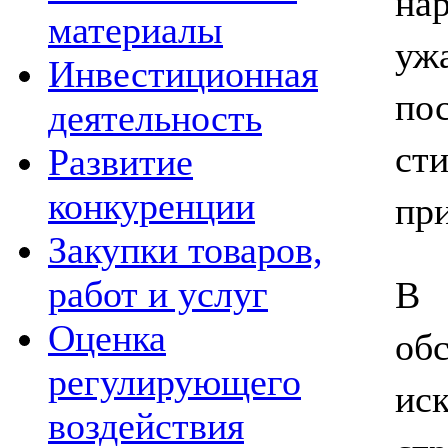
на
материалы
уж
Инвестиционная
по
деятельность
ст
Развитие
пр
конкуренции
Закупки товаров,
В 
работ и услуг
Оценка
об
регулирующего
ис
воздействия