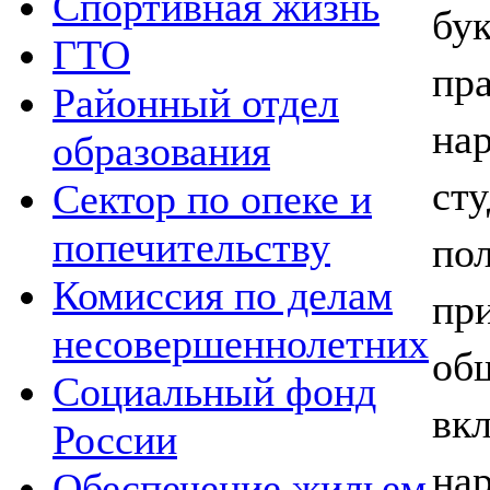
Спортивная жизнь
бу
ГТО
п
Районный отдел
на
образования
ст
Сектор по опеке и
по
попечительству
Комиссия по делам
пр
несовершеннолетних
об
Социальный фонд
вк
России
на
Обеспечение жильем