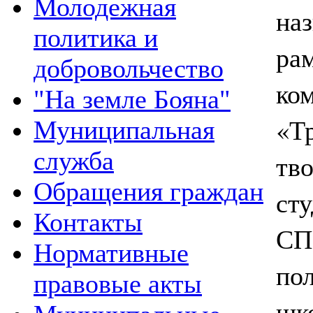
Молодежная
на
политика и
ра
добровольчество
ко
"На земле Бояна"
«Т
Муниципальная
служба
тв
Обращения граждан
ст
Контакты
С
Нормативные
по
правовые акты
шк