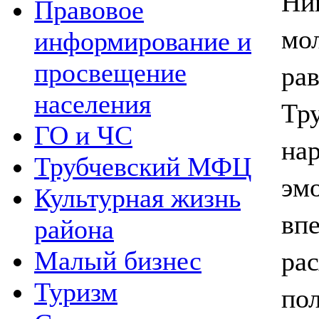
Ни
Правовое
мо
информирование и
ра
просвещение
населения
Тру
ГО и ЧС
н
Трубчевский МФЦ
э
Культурная жизнь
вп
района
ра
Малый бизнес
Туризм
по