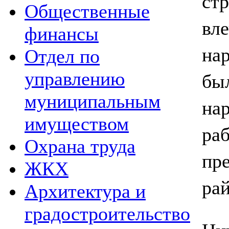
ст
Общественные
вл
финансы
на
Отдел по
бы
управлению
муниципальным
на
имуществом
ра
Охрана труда
пр
ЖКХ
рай
Архитектура и
градостроительство