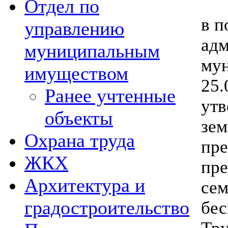
1.
Отдел по
в п
управлению
адм
муниципальным
мун
имуществом
25.
Ранее учтенные
утв
объекты
зем
Охрана труда
пре
ЖКХ
пре
Архитектура и
сем
градостроительство
бес