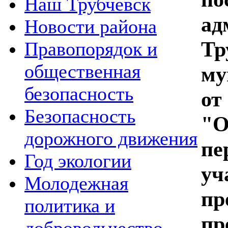
Наш Трубчевск
ад
Новости района
Тр
Правопорядок и
общественная
му
безопасность
от
Безопасность
"О
дорожного движения
пе
Год экологии
уч
Молодежная
пр
политика и
пр