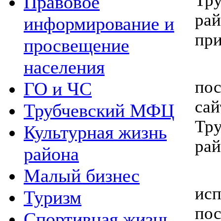
Тру
Правовое
рай
информирование и
пр
просвещение
населения
2.
пос
ГО и ЧС
сай
Трубчевский МФЦ
Тру
Культурная жизнь
рай
района
3.
Малый бизнес
исп
Туризм
пос
Спортивная жизнь