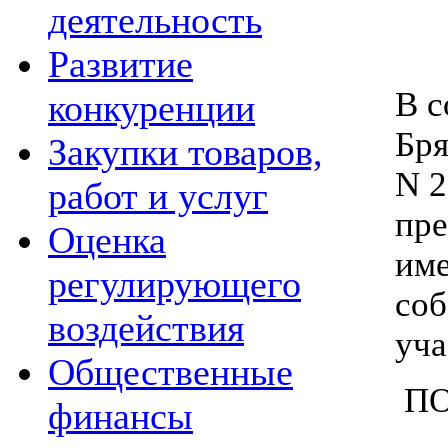
деятельность
Развитие
В с
конкуренции
Бря
Закупки товаров,
N 2
работ и услуг
пре
Оценка
име
регулирующего
соб
воздействия
уча
Общественные
ПО
финансы