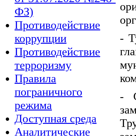
ор
ФЗ)
ор
Противодействие
- 
коррупции
гл
Противодействие
му
терроризму
ко
Правила
пограничного
- 
режима
за
Доступная среда
Тр
Аналитические