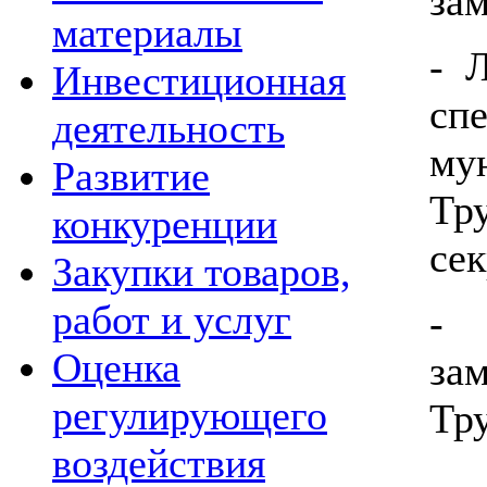
зам
материалы
- 
Инвестиционная
сп
деятельность
му
Развитие
Тр
конкуренции
сек
Закупки товаров,
работ и услуг
- 
Оценка
за
регулирующего
Тр
воздействия
- 