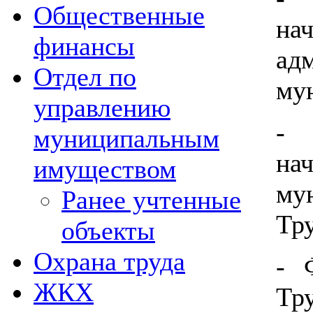
Общественные
на
финансы
а
Отдел по
му
управлению
- 
муниципальным
на
имуществом
му
Ранее учтенные
Тр
объекты
Охрана труда
- 
ЖКХ
Тр