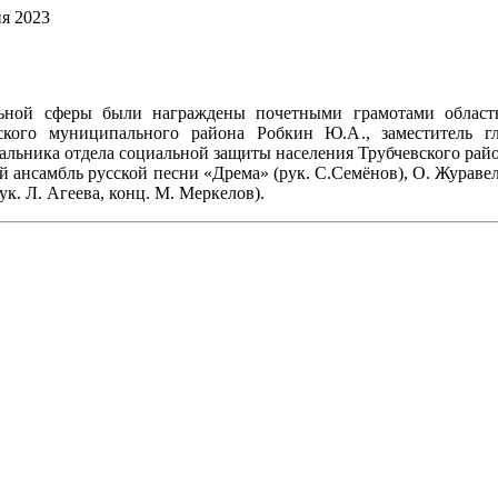
я 2023
ьной сферы были награждены почетными грамотами област
вского муниципального района Робкин Ю.А., заместитель г
альника отдела социальной защиты населения Трубчевского рай
 ансамбль русской песни «Дрема» (рук. С.Семёнов), О. Журавел
ук. Л. Агеева, конц. М. Меркелов).