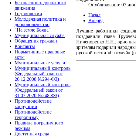
Безопасность дорожного
Опубликовано: 07 июн
движения
Год экологии
Назад
Молодежная политика и
Вперёд
добровольчество
"На земле Бояна"
Лучшие работники социал
Муниципальная служба
поздравили глава Трубче
Обращения граждан
Ничепоренко Н.Н., врио нач
Контакты
зрителям подарили народный
Нормативные правовые
русской песни «Разгуляй» (р
акты
Муниципальные услуги
Муниципальный контроль
(Федеральный закон от
26.12.2008 №294-ФЗ)
Муниципальный контроль
(Федеральный закон от
31.07.2020 №248-ФЗ)
Противодействие
коррупции
Противодействие
терроризму
Правила пограничного
режима
Доступная среда