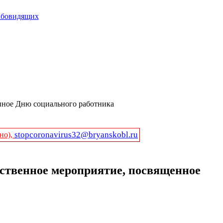
абовидящих
нное Дню социального работника
stopcoronavirus32@bryanskobl.ru
но),
ественное мероприятие, посвященное