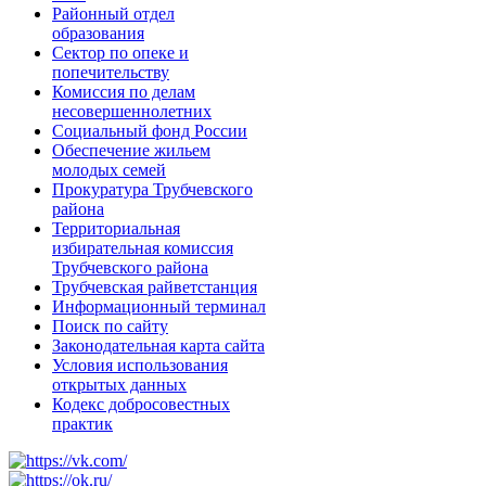
Районный отдел
образования
Сектор по опеке и
попечительству
Комиссия по делам
несовершеннолетних
Социальный фонд России
Обеспечение жильем
молодых семей
Прокуратура Трубчевского
района
Территориальная
избирательная комиссия
Трубчевского района
Трубчевская райветстанция
Информационный терминал
Поиск по сайту
Законодательная карта сайта
Условия использования
открытых данных
Кодекс добросовестных
практик