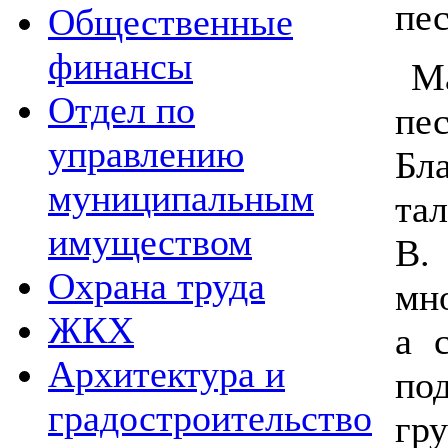
пес
Общественные
финансы
Ма
Отдел по
пе
управлению
Бл
муниципальным
та
имуществом
В
Охрана труда
мн
ЖКХ
а 
Архитектура и
по
градостроительство
гр