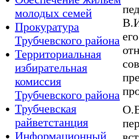
пе
молодых семей
В.
Прокуратура
ег
Трубчевского района
от
Территориальная
со
избирательная
пр
комиссия
пр
Трубчевского района
Трубчевская
О.
райветстанция
пе
Информационный
вст