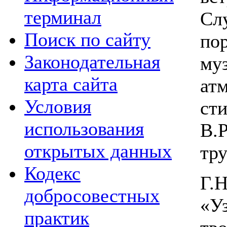
терминал
С
Поиск по сайту
по
Законодательная
му
карта сайта
ат
Условия
ст
использования
В.
открытых данных
тр
Кодекс
Г.
добросовестных
«Уз
практик