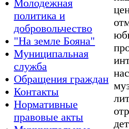
Молодежная
це
политика и
от
добровольчество
юб
"На земле Бояна"
пр
Муниципальная
ин
служба
на
Обращения граждан
му
Контакты
лит
Нормативные
от
правовые акты
де