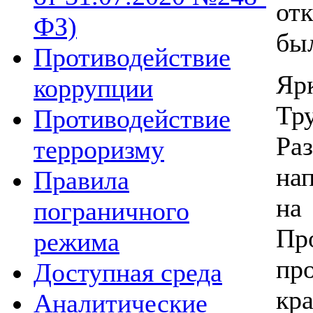
от
ФЗ)
бы
Противодействие
Яр
коррупции
Тр
Противодействие
Ра
терроризму
на
Правила
на
пограничного
Пр
режима
пр
Доступная среда
кр
Аналитические