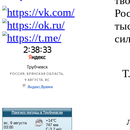
тв
Ро
ты
си
Т
Прогноз погоды в Трубчевске