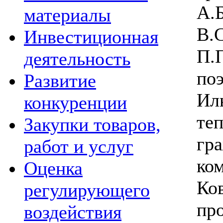
А.
материалы
В.
Инвестиционная
П.
деятельность
по
Развитие
Ил
конкуренции
те
Закупки товаров,
г
работ и услуг
ко
Оценка
Ко
регулирующего
пр
воздействия