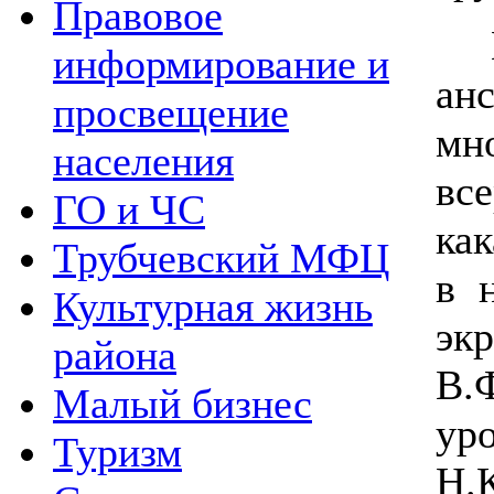
Правовое
Вы
информирование и
ан
просвещение
мн
населения
все
ГО и ЧС
ка
Трубчевский МФЦ
в 
Культурная жизнь
э
района
В.
Малый бизнес
ур
Туризм
Н.