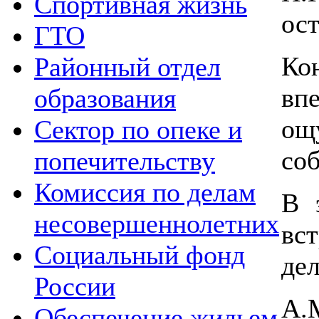
Спортивная жизнь
ос
ГТО
Ко
Районный отдел
вп
образования
ощ
Сектор по опеке и
со
попечительству
Комиссия по делам
В 
несовершеннолетних
вс
Социальный фонд
де
России
А
Обеспечение жильем