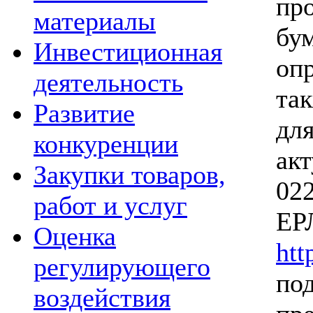
пр
материалы
б
Инвестиционная
оп
деятельность
та
Развитие
дл
конкуренции
а
Закупки товаров,
02
работ и услуг
ЕР
Оценка
htt
регулирующего
по
воздействия