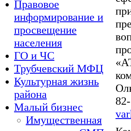
Правовое
п
информирование и
пр
просвещение
во
населения
пр
ГО и ЧС
«А
Трубчевский МФЦ
ко
Культурная жизнь
Оль
района
82
Малый бизнес
var
Имущественная