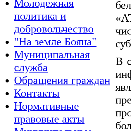
Молодежная
бе
политика и
«А
добровольчество
чи
"На земле Бояна"
суб
Муниципальная
В 
служба
ин
Обращения граждан
яв
Контакты
пр
Нормативные
пр
правовые акты
бо