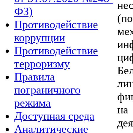
не
ФЗ)
(п
Противодействие
ме
коррупции
ин
Противодействие
ци
терроризму
Бе
Правила
ли
пограничного
фи
режима
на
Доступная среда
де
Аналитические