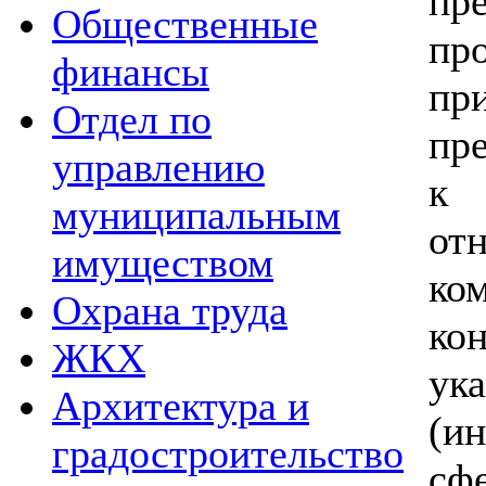
пр
Общественные
пр
финансы
пр
Отдел по
пр
управлению
к 
муниципальным
от
имуществом
ко
Охрана труда
ко
ЖКХ
у
Архитектура и
(и
градостроительство
сф