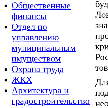
бу
Общественные
Ло
финансы
зн
Отдел по
пр
управлению
кр
муниципальным
Ро
имуществом
тов
Охрана труда
ЖКХ
Д
Архитектура и
по
градостроительство
не