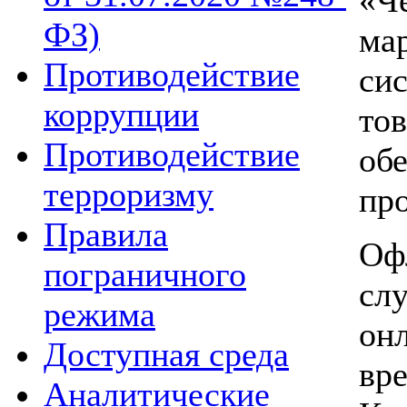
ФЗ)
ма
Противодействие
си
коррупции
то
Противодействие
об
терроризму
про
Правила
Оф
пограничного
сл
режима
он
Доступная среда
вр
Аналитические