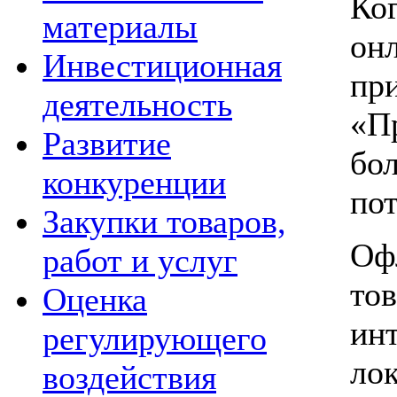
Ко
материалы
онл
Инвестиционная
пр
деятельность
«П
Развитие
бо
конкуренции
пот
Закупки товаров,
Оф
работ и услуг
то
Оценка
ин
регулирующего
ло
воздействия