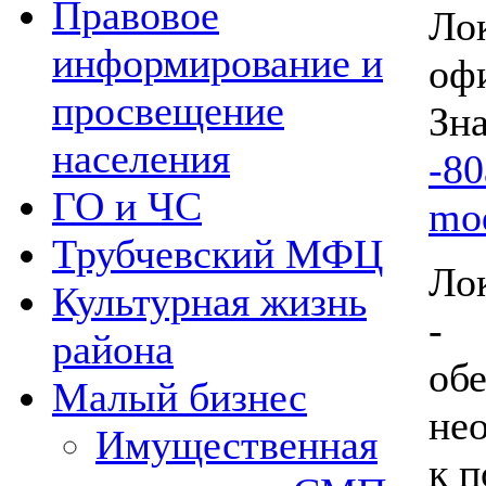
Правовое
Л
информирование и
оф
просвещение
населения
-80
ГО и ЧС
mod
Трубчевский МФЦ
Ло
Культурная жизнь
- 
района
о
Малый бизнес
не
Имущественная
к 