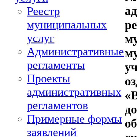
а
Реестр
муниципальных
р
услуг
м
Административные
м
регламенты
у
Проекты
о
административных
«
регламентов
д
Примерные формы
о
заявлений