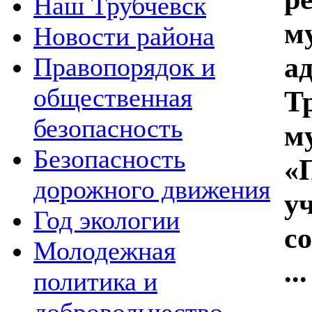
Наш Трубчевск
м
Новости района
а
Правопорядок и
общественная
Т
безопасность
м
Безопасность
«
дорожного движения
у
Год экологии
с
Молодежная
...
политика и