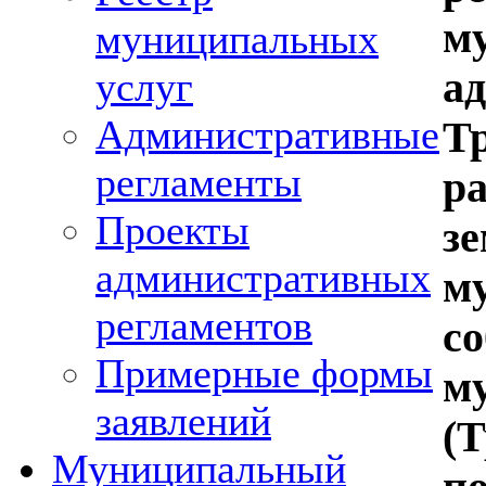
м
муниципальных
а
услуг
Административные
Т
регламенты
р
Проекты
з
административных
м
регламентов
с
Примерные формы
м
заявлений
(
Муниципальный