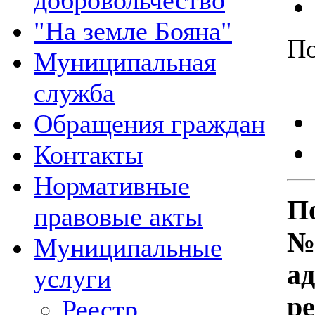
добровольчество
"На земле Бояна"
По
Муниципальная
служба
Обращения граждан
Контакты
Нормативные
По
правовые акты
№
Муниципальные
а
услуги
р
Реестр