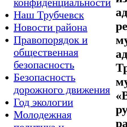
конфиденциальности
а
Наш Трубчевск
р
Новости района
м
Правопорядок и
общественная
а
безопасность
Т
Безопасность
м
дорожного движения
«
Год экологии
р
Молодежная
ра