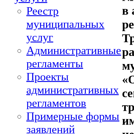
в
Реестр
муниципальных
р
услуг
Т
Административные
р
регламенты
м
Проекты
«
административных
с
регламентов
т
Примерные формы
и
заявлений