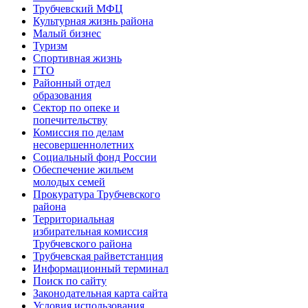
Трубчевский МФЦ
Культурная жизнь района
Малый бизнес
Туризм
Спортивная жизнь
ГТО
Районный отдел
образования
Сектор по опеке и
попечительству
Комиссия по делам
несовершеннолетних
Социальный фонд России
Обеспечение жильем
молодых семей
Прокуратура Трубчевского
района
Территориальная
избирательная комиссия
Трубчевского района
Трубчевская райветстанция
Информационный терминал
Поиск по сайту
Законодательная карта сайта
Условия использования