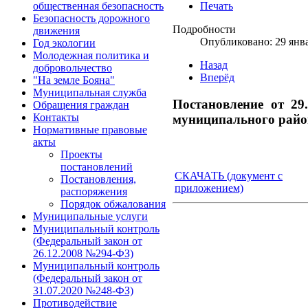
Печать
общественная безопасность
Безопасность дорожного
Подробности
движения
Опубликовано: 29 янв
Год экологии
Молодежная политика и
Назад
добровольчество
Вперёд
"На земле Бояна"
Муниципальная служба
Постановление от 29
Обращения граждан
Контакты
муниципального район
Нормативные правовые
акты
Проекты
постановлений
СКАЧАТЬ (документ с
Постановления,
приложением)
распоряжения
Порядок обжалования
Муниципальные услуги
Муниципальный контроль
(Федеральный закон от
26.12.2008 №294-ФЗ)
Муниципальный контроль
(Федеральный закон от
31.07.2020 №248-ФЗ)
Противодействие