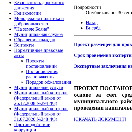
Безопасность дорожного
Подробности
движения
Опубликовано: 30 сен
Год экологии
Молодежная политика и
Назад
добровольчество
Вперёд
"На земле Бояна"
Муниципальная служба
Обращения граждан
Проект размещен для пров
Контакты
Нормативные правовые
Срок проведения экспертиз
акты
Проекты
Экспертные заключения н
постановлений
Постановления,
распоряжения
Порядок обжалования
Муниципальные услуги
ПРОЕКТ ПОСТАНОВЛЕНИ
Муниципальный контроль
основе за счет сре
(Федеральный закон от
муниципального райо
26.12.2008 №294-ФЗ)
проведении капитальн
Муниципальный контроль
(Федеральный закон от
31.07.2020 №248-ФЗ)
[СКАЧАТЬ ДОКУМЕНТ]
Противодействие
коррупции