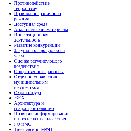
Противодействие
терроризму
Правила пограничного
режима
Доступная среда
Аналитические материалы
Инвестиционная
деятельность
Развитие конкуренции
Закупки товаров, работ и
услуг
Оценка регулирующего
воздействия
Общественные финансы
Отдел по управлению
муниципальным
имуществом
Охрана труда
ЖКХ
Архитектура и
градостроительство
Правовое информирование
и просвещение населения
ГО и ЧС
Трубчевский МФЦ