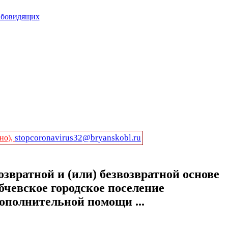
абовидящих
stopcoronavirus32@bryanskobl.ru
но),
звратной и (или) безвозвратной основе
бчевское городское поселение
ополнительной помощи ...