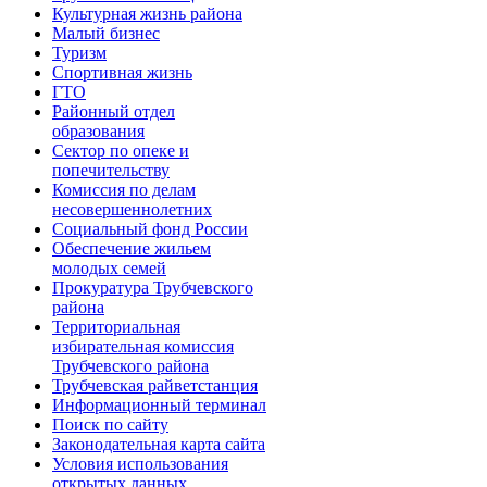
Культурная жизнь района
Малый бизнес
Туризм
Спортивная жизнь
ГТО
Районный отдел
образования
Сектор по опеке и
попечительству
Комиссия по делам
несовершеннолетних
Социальный фонд России
Обеспечение жильем
молодых семей
Прокуратура Трубчевского
района
Территориальная
избирательная комиссия
Трубчевского района
Трубчевская райветстанция
Информационный терминал
Поиск по сайту
Законодательная карта сайта
Условия использования
открытых данных