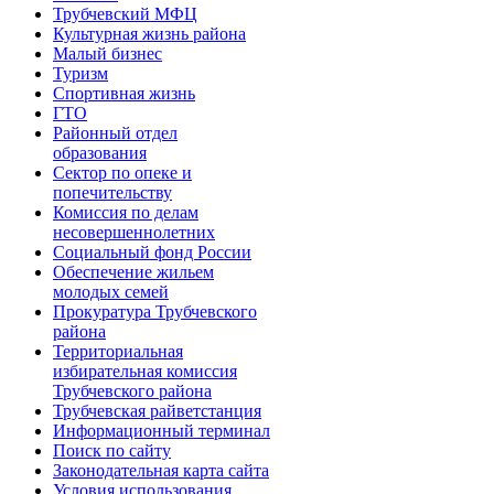
Трубчевский МФЦ
Культурная жизнь района
Малый бизнес
Туризм
Спортивная жизнь
ГТО
Районный отдел
образования
Сектор по опеке и
попечительству
Комиссия по делам
несовершеннолетних
Социальный фонд России
Обеспечение жильем
молодых семей
Прокуратура Трубчевского
района
Территориальная
избирательная комиссия
Трубчевского района
Трубчевская райветстанция
Информационный терминал
Поиск по сайту
Законодательная карта сайта
Условия использования