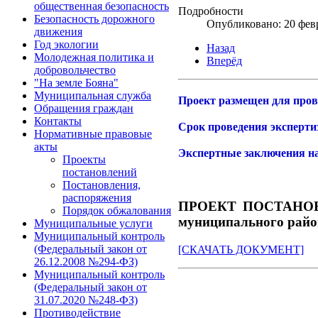
общественная безопасность
Подробности
Безопасность дорожного
Опубликовано: 20 фев
движения
Год экологии
Назад
Молодежная политика и
Вперёд
добровольчество
"На земле Бояна"
Муниципальная служба
Проект размещен для пров
Обращения граждан
Контакты
Срок проведения экспертиз
Нормативные правовые
акты
Экспертные заключения н
Проекты
постановлений
Постановления,
распоряжения
ПРОЕКТ ПОСТАНОВЛЕН
Порядок обжалования
муниципального райо
Муниципальные услуги
Муниципальный контроль
(Федеральный закон от
[СКАЧАТЬ ДОКУМЕНТ]
26.12.2008 №294-ФЗ)
Муниципальный контроль
(Федеральный закон от
31.07.2020 №248-ФЗ)
Противодействие