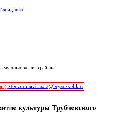
абовидящих
го муниципального района»
stopcoronavirus32@bryanskobl.ru
но),
итие культуры Трубчевского