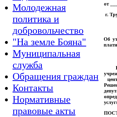
от __
Молодежная
г. Тр
политика и
добровольчество
"На земле Бояна"
Об у
плат
Муниципальная
служба
В св
Обращения граждан
учре
цент
Контакты
Реше
депу
Нормативные
опре
услуг
правовые акты
ПОС