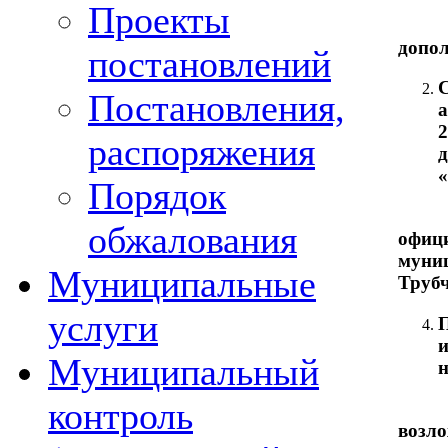
Проекты
1. 
допо
постановлений
Постановления,
2
распоряжения
Порядок
3. 
обжалования
офи
муни
Муниципальные
Трубч
услуги
П
Муниципальный
н
контроль
5. К
возло