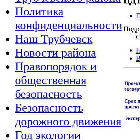
ЦДТ
Политика
П
конфиденциальности
Подр
Наш Трубчевск
О
Новости района
Н
В
Правопорядок и
общественная
Проект
экспер
безопасность
Срок п
Безопасность
проект
дорожного движения
Экспе
Год экологии